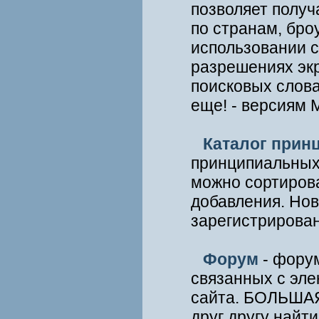
позволяет получ
по странам, бро
использовании co
разрешениях экр
поисковых слов
еще! - версиям 
Каталог прин
принципиальных
можно сортирова
добавления. Но
зарегистрирован
Форум
- форум
связанных с эле
сайта. БОЛЬШАЯ
друг другу найт