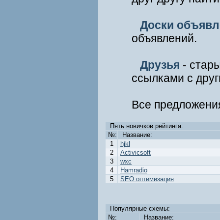
Доски объявл
объявлений.
Друзья
- стары
ссылками с друг
Все предложени
Пять новичков рейтинга:
№:
Название:
1
hjkl
2
Activicsoft
3
wxc
4
Hamradio
5
SEO оптимизация
Популярные схемы:
№:
Название: