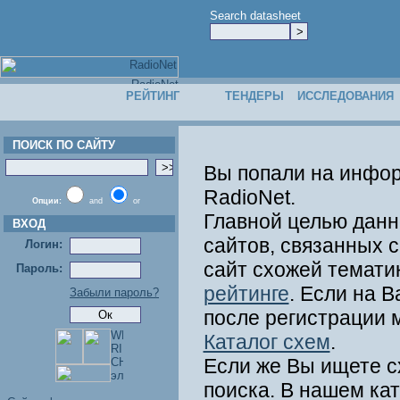
Search datasheet
РЕЙТИНГ
ТЕНДЕРЫ
ИССЛЕДОВАНИЯ
ПОИСК ПО САЙТУ
Вы попали на инфор
RadioNet.
Опции:
and
or
Главной целью данн
ВХОД
сайтов, связанных с
Логин:
сайт схожей темати
Пароль:
рейтинге
. Если на 
Забыли пароль?
после регистрации 
Каталог схем
.
Если же Вы ищете с
поиска. В нашем ка