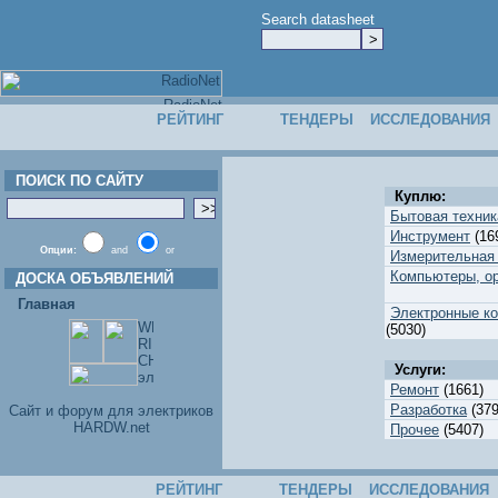
Search datasheet
РЕЙТИНГ
ТЕНДЕРЫ
ИССЛЕДОВАНИЯ
ПОИСК ПО САЙТУ
Куплю:
Бытовая техник
Инструмент
(16
Опции:
and
or
Измерительная 
Компьютеры, ор
ДОСКА ОБЪЯВЛЕНИЙ
Главная
Электронные к
(5030)
Услуги:
Ремонт
(1661)
Разработка
(379
Cайт и форум для электриков
HARDW.net
Прочее
(5407)
РЕЙТИНГ
ТЕНДЕРЫ
ИССЛЕДОВАНИЯ