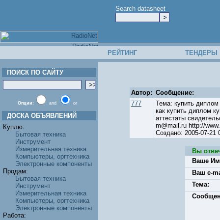
Search datasheet
РЕЙТИНГ
ТЕНДЕРЫ
ПОИСК ПО САЙТУ
Автор:
Сообщение:
777
Тема: купить диплом
Опции:
and
or
как купить диплом к
ДОСКА ОБЪЯВЛЕНИЙ
аттестаты свидетель
m@mail.ru http://www.
Куплю:
Создано: 2005-07-21
Бытовая техника
Инструмент
Измерительная техника
Вы отве
Компьютеры, оргтехника
Ваше Им
Электронные компоненты
Продам:
Ваш e-ma
Бытовая техника
Тема:
Инструмент
Измерительная техника
Сообщен
Компьютеры, оргтехника
Электронные компоненты
Работа: