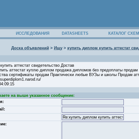
ИССЛЕДОВАНИЯ
DATASHEETS
КАТАЛОГ СХЕ
Доска объявлений
>
Ищу
>
купить диплом купить аттестат св
 купить аттестат свидетельство Достав
упить аттестат куплю диплом продажа дипломов без предоплаты продам
ства сертификаты продам Практически любые ВУЗы и школы Продам аттес
superdiplom1.narod.ru/
 04:09:15
чаете на выше указанное сообщение:
я:
il:
ие: