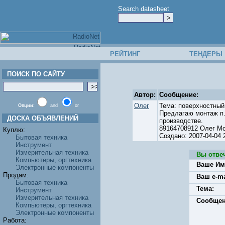
Search datasheet
РЕЙТИНГ
ТЕНДЕРЫ
ПОИСК ПО САЙТУ
Автор:
Сообщение:
Олег
Тема: поверхностный
Опции:
and
or
Предлагаю монтаж п
ДОСКА ОБЪЯВЛЕНИЙ
производстве.
89164708912 Олег М
Куплю:
Создано: 2007-04-04
Бытовая техника
Инструмент
Измерительная техника
Вы отве
Компьютеры, оргтехника
Ваше Им
Электронные компоненты
Продам:
Ваш e-ma
Бытовая техника
Тема:
Инструмент
Измерительная техника
Сообщен
Компьютеры, оргтехника
Электронные компоненты
Работа: