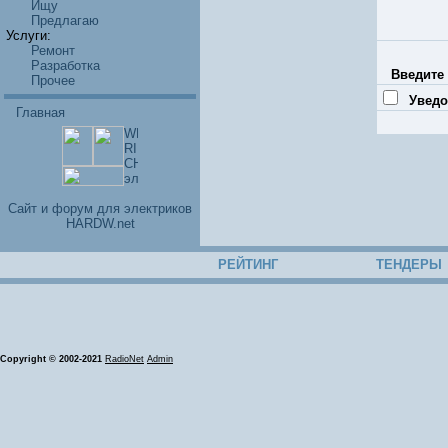
Ищу
Предлагаю
Услуги:
Ремонт
Разработка
Введите 
Прочее
Уведо
Главная
Cайт и форум для электриков
HARDW.net
РЕЙТИНГ
ТЕНДЕРЫ
Copyright © 2002-2021
RadioNet
Admin