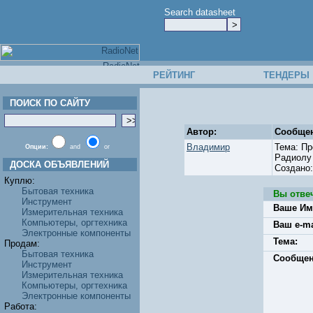
Search datasheet
РЕЙТИНГ
ТЕНДЕРЫ
ПОИСК ПО САЙТУ
Автор:
Сообщен
Владимир
Тема: П
Опции:
and
or
Радиолу 
ДОСКА ОБЪЯВЛЕНИЙ
Создано
Куплю:
Бытовая техника
Вы отве
Инструмент
Ваше Им
Измерительная техника
Компьютеры, оргтехника
Ваш e-ma
Электронные компоненты
Тема:
Продам:
Бытовая техника
Сообщен
Инструмент
Измерительная техника
Компьютеры, оргтехника
Электронные компоненты
Работа: