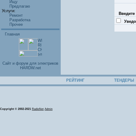
Ищу
Предлагаю
Услуги:
Введите 
Ремонт
Разработка
Уведо
Прочее
Главная
Cайт и форум для электриков
HARDW.net
РЕЙТИНГ
ТЕНДЕРЫ
Copyright © 2002-2021
RadioNet
Admin