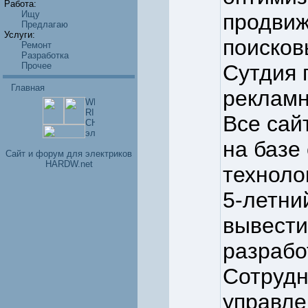
Работа:
Ищу
продвиж
Предлагаю
Услуги:
поисков
Ремонт
Разработка
Прочее
Сутдия 
Главная
рекламн
Все сай
на базе
Cайт и форум для электриков
HARDW.net
техноло
5-летни
вывести
разрабо
Сотрудн
управле