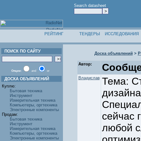
Search datasheet
РЕЙТИНГ
ТЕНДЕРЫ
ИССЛЕДОВАНИЯ
ПОИСК ПО САЙТУ
Доска объявлений
>
Р
Автор:
Сообще
Опции:
and
or
Владислав
Тема: С
ДОСКА ОБЪЯВЛЕНИЙ
Куплю:
дизайн
Бытовая техника
Инструмент
Измерительная техника
Специал
Компьютеры, оргтехника
Электронные компоненты
сейчас 
Продам:
Бытовая техника
Инструмент
любой с
Измерительная техника
Компьютеры, оргтехника
оптимиз
Электронные компоненты