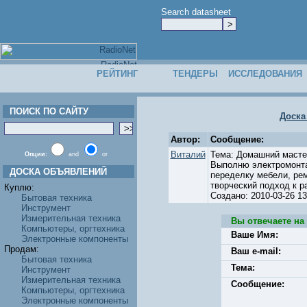
Search datasheet
РЕЙТИНГ
ТЕНДЕРЫ
ИССЛЕДОВАНИЯ
ПОИСК ПО САЙТУ
Доска
Автор:
Сообщение:
Виталий
Тема: Домашний масте
Опции:
and
or
Выполню электромонтаж
ДОСКА ОБЪЯВЛЕНИЙ
переделку мебели, ре
творческий подход к р
Куплю:
Создано: 2010-03-26 
Бытовая техника
Инструмент
Измерительная техника
Вы отвечаете на
Компьютеры, оргтехника
Ваше Имя:
Электронные компоненты
Продам:
Ваш e-mail:
Бытовая техника
Тема:
Инструмент
Измерительная техника
Сообщение:
Компьютеры, оргтехника
Электронные компоненты