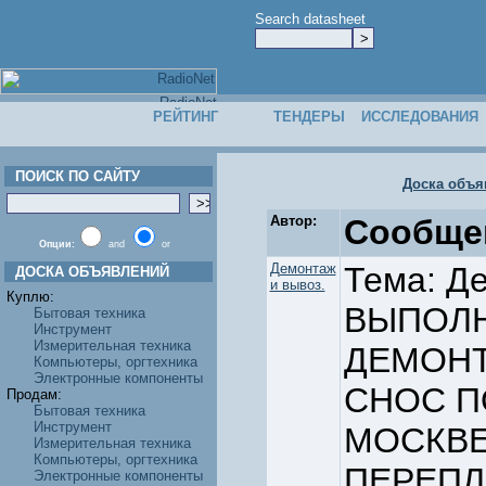
Search datasheet
РЕЙТИНГ
ТЕНДЕРЫ
ИССЛЕДОВАНИЯ
ПОИСК ПО САЙТУ
Доска объя
Автор:
Сообще
Опции:
and
or
Демонтаж
Тема: Д
ДОСКА ОБЪЯВЛЕНИЙ
и вывоз.
Куплю:
ВЫПОЛН
Бытовая техника
Инструмент
Измерительная техника
ДЕМОНТ
Компьютеры, оргтехника
Электронные компоненты
СНОС П
Продам:
Бытовая техника
Инструмент
МОСКВЕ
Измерительная техника
Компьютеры, оргтехника
ПЕРЕПЛА
Электронные компоненты