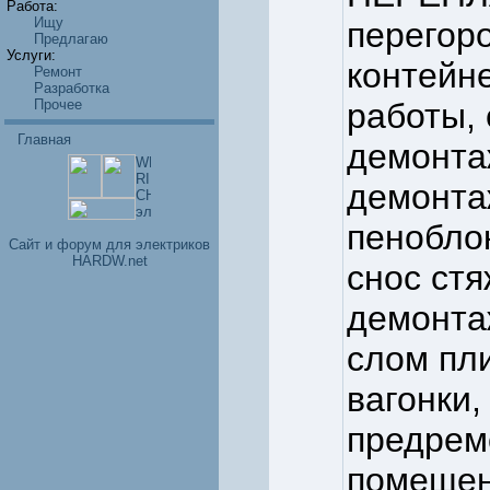
Работа:
Ищу
перегоро
Предлагаю
Услуги:
контейне
Ремонт
Разработка
Прочее
работы, 
Главная
демонтаж
демонта
пенобло
Cайт и форум для электриков
HARDW.net
снос стя
демонта
слом пли
вагонки,
предрем
помещен