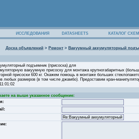
ИССЛЕДОВАНИЯ
DATASHEETS
КАТАЛОГ СХЕ
Доска объявлений
>
Ремонт
>
Вакуумный аккумуляторный подъе
кумуляторный подъемник (присоска) для
муляторную вакуумную присоску для монтажа крупногабаритных (больши
орной присоски 600 кг. Окажем помощь в монтаже больших стеклопакет
в любых размеров (в том числе джамбо). Предоставим кран-манипулятор (
8 11:01:02
чаете на выше указанное сообщение:
я:
il:
ие: