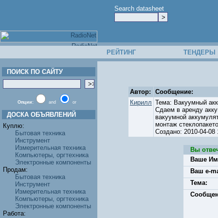
Search datasheet
РЕЙТИНГ
ТЕНДЕРЫ
ПОИСК ПО САЙТУ
Автор:
Сообщение:
Кирилл
Тема: Вакуумный ак
Опции:
and
or
Сдаем в аренду акку
ДОСКА ОБЪЯВЛЕНИЙ
вакуумной аккумулят
монтаж стеклопакето
Куплю:
Создано: 2010-04-0
Бытовая техника
Инструмент
Измерительная техника
Вы отве
Компьютеры, оргтехника
Ваше Им
Электронные компоненты
Продам:
Ваш e-ma
Бытовая техника
Тема:
Инструмент
Измерительная техника
Сообщен
Компьютеры, оргтехника
Электронные компоненты
Работа: