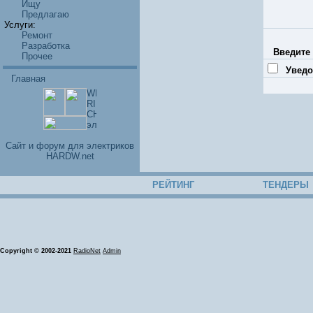
Ищу
Предлагаю
Услуги:
Ремонт
Разработка
Введите 
Прочее
Уведо
Главная
Cайт и форум для электриков
HARDW.net
РЕЙТИНГ
ТЕНДЕРЫ
Copyright © 2002-2021
RadioNet
Admin