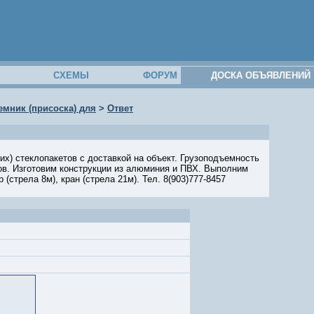
М
СХЕМЫ
ФОРУМ
ДОСКА ОБЪЯВЛЕНИЙ
мник (присоска) для
>
Ответ
х) стеклопакетов с доставкой на объект. Грузоподъемность
ов. Изготовим конструкции из алюминия и ПВХ. Выполним
стрела 8м), кран (стрела 21м). Тел. 8(903)777-8457