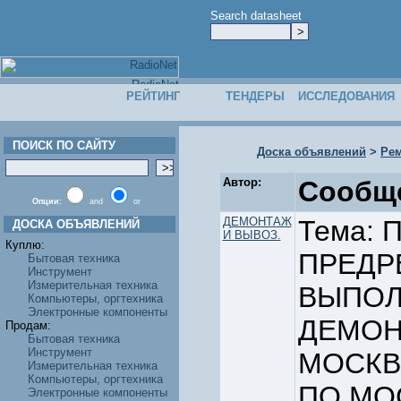
Search datasheet
РЕЙТИНГ
ТЕНДЕРЫ
ИССЛЕДОВАНИЯ
ПОИСК ПО САЙТУ
Доска объявлений
>
Ре
Автор:
Сообщ
Опции:
and
or
ДЕМОНТАЖ
Тема:
ДОСКА ОБЪЯВЛЕНИЙ
И ВЫВОЗ.
Куплю:
ПРЕДР
Бытовая техника
Инструмент
Измерительная техника
ВЫПОЛ
Компьютеры, оргтехника
Электронные компоненты
ДЕМОН
Продам:
Бытовая техника
Инструмент
МОСКВ
Измерительная техника
Компьютеры, оргтехника
ПО МО
Электронные компоненты