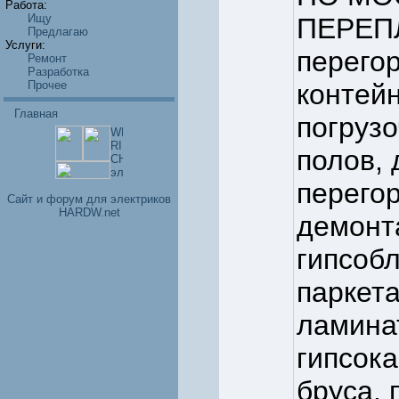
Работа:
Ищу
ПЕРЕПЛ
Предлагаю
Услуги:
перегор
Ремонт
Разработка
Прочее
контейн
Главная
погрузо
полов, 
перегор
Cайт и форум для электриков
HARDW.net
демонт
гипсобл
паркета
ламинат
гипсока
бруса,