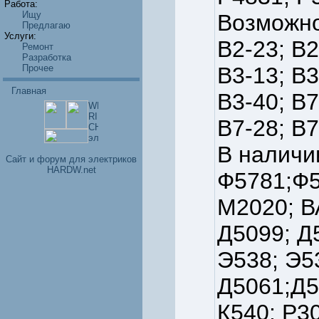
Работа:
Ищу
Возможно
Предлагаю
Услуги:
В2-23; В2
Ремонт
Разработка
Прочее
В3-13; В3
Главная
В3-40; В7
В7-28; В7
В наличи
Cайт и форум для электриков
HARDW.net
Ф5781;Ф5
М2020; В
Д5099; Д
Э538; Э5
Д5061;Д5
К540; Р30