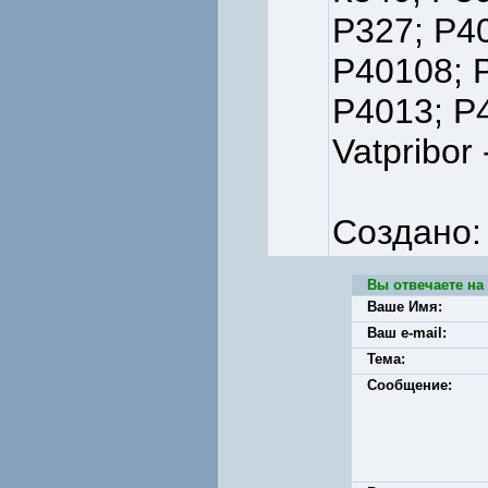
Р327; Р4
Р40108; 
Р4013; Р
Vatpribor 
Создано:
Вы отвечаете на
Ваше Имя:
Ваш e-mail:
Тема:
Сообщение: