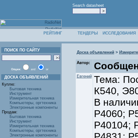
Search datasheet
РЕЙТИНГ
ТЕНДЕРЫ
ИССЛЕДОВАНИЯ
ПОИСК ПО САЙТУ
Доска объявлений
>
Измерите
Автор:
Сообщен
Опции:
and
or
Евгений
Тема: Пос
ДОСКА ОБЪЯВЛЕНИЙ
Куплю:
К540, Э8
Бытовая техника
Инструмент
Измерительная техника
В наличи
Компьютеры, оргтехника
Электронные компоненты
Р4060; Р5
Продам:
Бытовая техника
Инструмент
Р40104; 
Измерительная техника
Компьютеры, оргтехника
Р4831; Р
Электронные компоненты