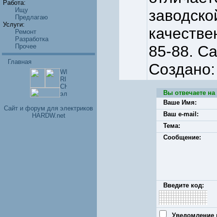
Работа:
Ищу
заводско
Предлагаю
Услуги:
качествен
Ремонт
Разработка
Прочее
85-88. Са
Главная
Создано:
Вы отвечаете на
Ваше Имя:
Cайт и форум для электриков
Ваш e-mail:
HARDW.net
Тема:
Сообщение:
Введите код:
Уведомление п