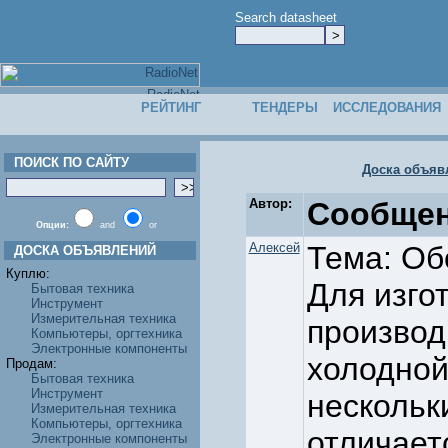
Search datasheet
РЕЙТИНГ
ТЕНДЕРЫ
ИССЛЕДОВАНИЯ
ПОИСК ПО САЙТУ
Доска объяв
Автор:
Сообщен
Опции:
and
or
Алексей
Тема: Об
ДОСКА ОБЪЯВЛЕНИЙ
Куплю:
Для изго
Бытовая техника
Инструмент
Измерительная техника
производ
Компьютеры, оргтехника
Электронные компоненты
холодной
Продам:
Бытовая техника
Инструмент
нескольк
Измерительная техника
Компьютеры, оргтехника
отличает
Электронные компоненты