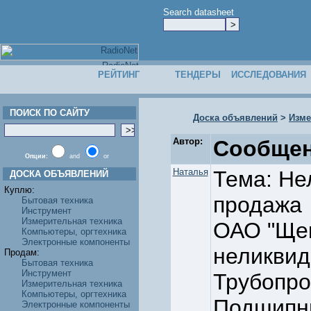
Search datasheet
РЕЙТИНГ
ТЕНДЕРЫ
ИССЛЕДОВАНИЯ
ПОИСК ПО САЙТУ
Доска объявлений
>
Изме
Автор:
Сообщен
Опции:
and
or
Наталья
Тема: Не
ДОСКА ОБЪЯВЛЕНИЙ
Куплю:
продажа
Бытовая техника
Инструмент
Измерительная техника
ОАО "Щек
Компьютеры, оргтехника
Электронные компоненты
неликвид
Продам:
Бытовая техника
Инструмент
Трубопро
Измерительная техника
Компьютеры, оргтехника
Подшипни
Электронные компоненты