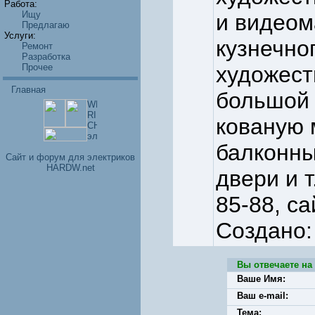
Работа:
Ищу
и видеом
Предлагаю
Услуги:
кузнечно
Ремонт
Разработка
Прочее
художест
Главная
большой 
кованую 
балконны
Cайт и форум для электриков
HARDW.net
двери и т
85-88, са
Создано:
Вы отвечаете на
Ваше Имя:
Ваш e-mail:
Тема: