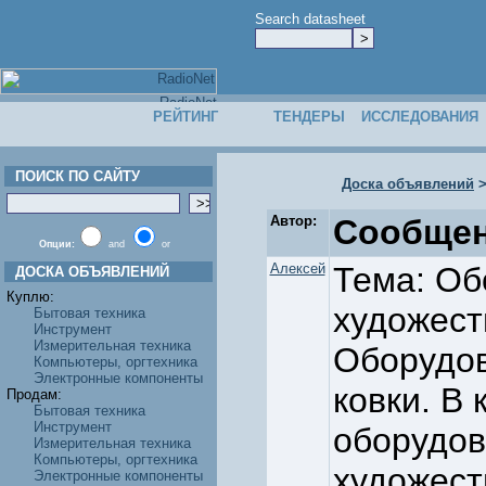
Search datasheet
РЕЙТИНГ
ТЕНДЕРЫ
ИССЛЕДОВАНИЯ
ПОИСК ПО САЙТУ
Доска объявлений
Автор:
Сообщен
Опции:
and
or
Алексей
Тема: Об
ДОСКА ОБЪЯВЛЕНИЙ
Куплю:
художест
Бытовая техника
Инструмент
Измерительная техника
Оборудов
Компьютеры, оргтехника
Электронные компоненты
ковки. В
Продам:
Бытовая техника
Инструмент
оборудов
Измерительная техника
Компьютеры, оргтехника
художест
Электронные компоненты