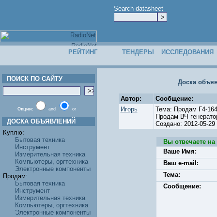
Search datasheet
РЕЙТИНГ
ТЕНДЕРЫ
ИССЛЕДОВАНИЯ
ПОИСК ПО САЙТУ
Доска объя
Автор:
Сообщение:
Игорь
Тема: Продам Г4-16
Опции:
and
or
Продам ВЧ генератор
ДОСКА ОБЪЯВЛЕНИЙ
Создано: 2012-05-2
Куплю:
Бытовая техника
Вы отвечаете на
Инструмент
Ваше Имя:
Измерительная техника
Компьютеры, оргтехника
Ваш e-mail:
Электронные компоненты
Тема:
Продам:
Бытовая техника
Сообщение:
Инструмент
Измерительная техника
Компьютеры, оргтехника
Электронные компоненты