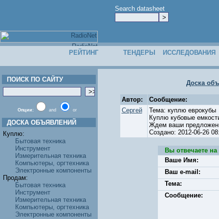
Search datasheet
РЕЙТИНГ
ТЕНДЕРЫ
ИССЛЕДОВАНИЯ
ПОИСК ПО САЙТУ
Доска об
Автор:
Сообщение:
Сергей
Тема: куплю еврокубы
Опции:
and
or
Куплю кубовые емкости 
ДОСКА ОБЪЯВЛЕНИЙ
Ждем ваши предложени
Создано: 2012-06-26 
Куплю:
Бытовая техника
Инструмент
Вы отвечаете на
Измерительная техника
Ваше Имя:
Компьютеры, оргтехника
Электронные компоненты
Ваш e-mail:
Продам:
Тема:
Бытовая техника
Инструмент
Сообщение:
Измерительная техника
Компьютеры, оргтехника
Электронные компоненты