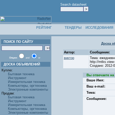
Search datasheet
РЕЙТИНГ
ТЕНДЕРЫ
ИССЛЕДОВАНИЯ
ПОИСК ПО САЙТУ
Доска о
Автор:
Сообщение:
виктор
Тема: ежедневн
Опции:
and
or
http://mtks.vie
ДОСКА ОБЪЯВЛЕНИЙ
Создано: 2012-
Куплю:
Бытовая техника
Вы отвечаете на
Инструмент
Ваше Имя:
Измерительная техника
Компьютеры, оргтехника
Ваш e-mail:
Электронные компоненты
Тема:
Продам:
Бытовая техника
Сообщение:
Инструмент
Измерительная техника
Компьютеры, оргтехника
Электронные компоненты