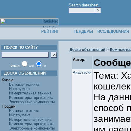
Search datasheet
РЕЙТИНГ
ТЕНДЕРЫ
ИССЛЕДОВАНИЯ
ПОИСК ПО САЙТУ
Доска объявлений
>
Компьютер
Автор:
Сообще
Опции:
and
or
Анастасия
Тема: Х
ДОСКА ОБЪЯВЛЕНИЙ
Куплю:
кошелек
Бытовая техника
Инструмент
Измерительная техника
На данн
Компьютеры, оргтехника
Электронные компоненты
способ п
Продам:
Бытовая техника
Инструмент
занимае
Измерительная техника
Компьютеры, оргтехника
им даеш
Электронные компоненты