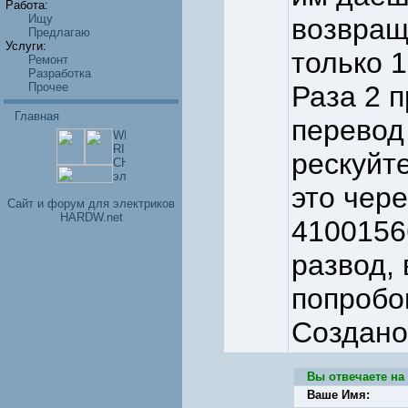
Работа:
Ищу
возвращ
Предлагаю
Услуги:
только 1
Ремонт
Разработка
Прочее
Раза 2 
Главная
перевод
рескуйт
это чере
Cайт и форум для электриков
HARDW.net
4100156
развод, 
попробо
Создано
Вы отвечаете на
Ваше Имя: