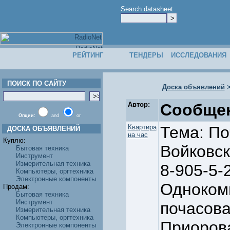
Search datasheet
РЕЙТИНГ
ТЕНДЕРЫ
ИССЛЕДОВАНИЯ
ПОИСК ПО САЙТУ
Доска объявлений
Автор:
Сообще
Опции:
and
or
Квартира
Тема: По
ДОСКА ОБЪЯВЛЕНИЙ
на час
Куплю:
Войковс
Бытовая техника
Инструмент
Измерительная техника
8-905-5-
Компьютеры, оргтехника
Электронные компоненты
Однокомн
Продам:
Бытовая техника
Инструмент
почасова
Измерительная техника
Компьютеры, оргтехника
Приорова
Электронные компоненты