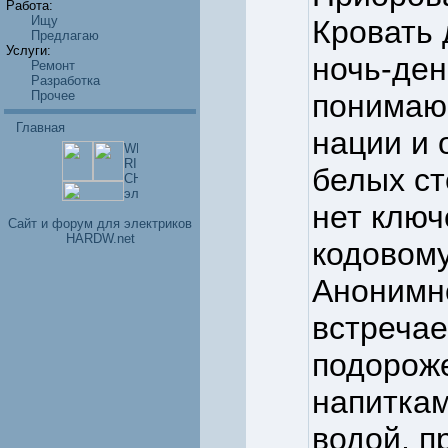
Работа:
Ищу
Кровать 
Предлагаю
Услуги:
ночь-ден
Ремонт
Разработка
Прочее
понимаю
Главная
нации и 
белых ст
нет ключ
Cайт и форум для электриков
HARDW.net
кодовому
Анонимно
встречае
подороже
напиткам
водой, п