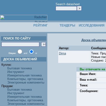
Search datasheet
РЕЙТИНГ
ТЕНДЕРЫ
ИССЛЕДОВАНИЯ
ПОИСК ПО САЙТУ
Доска объявле
Автор:
Сообщени
Dima
Тема: Пр
Опции:
and
or
Новые пас
ДОСКА ОБЪЯВЛЕНИЙ
Создано: 
Куплю:
Бытовая техника
Вы отвечаете на
Инструмент
Ваше Имя:
Измерительная техника
Компьютеры, оргтехника
Ваш e-mail:
Электронные компоненты
Тема:
Продам:
Бытовая техника
Сообщение:
Инструмент
Измерительная техника
Компьютеры, оргтехника
Электронные компоненты