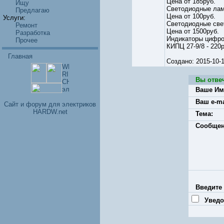
Цена от 185руб.
Ищу
Светодиодные лам
Предлагаю
Цена от 100руб.
Услуги:
Светодиодные све
Ремонт
Цена от 1500руб.
Разработка
Индикаторы цифр
Прочее
КИПЦ 27-9/8 - 220р
Главная
Создано: 2015-10
Вы отве
Ваше Им
Ваш e-ma
Cайт и форум для электриков
HARDW.net
Тема:
Сообщен
Введите 
Уведо