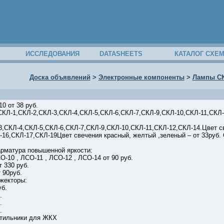
ИССЛЕДОВАНИЯ
DATASHEETS
КАТАЛОГ СХЕ
Доска объявлений
>
Электронные компоненты
>
Лампы СКЛ
0 от 38 руб.
КЛ-1,СКЛ-2,СКЛ-3,СКЛ-4,СКЛ-5,СКЛ-6,СКЛ-7,СКЛ-9,СКЛ-10,СКЛ-11,СКЛ-1
,СКЛ-4,СКЛ-5,СКЛ-6,СКЛ-7,СКЛ-9,СКЛ-10,СКЛ-11,СКЛ-12,СКЛ-14.Цвет св
-16,СКЛ-17,СКЛ-19Цвет свечения красный, желтый ,зеленый – от 33руб.
арматура повышенной яркости:
О-10 , ЛСО-11 , ЛСО-12 , ЛСО-14 от 90 руб.
т 330 руб.
 90руб.
жекторы:
уб.
.
.
.
тильники для ЖКХ