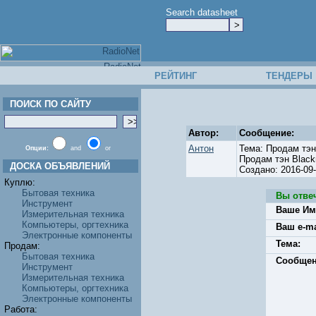
Search datasheet
РЕЙТИНГ
ТЕНДЕРЫ
ПОИСК ПО САЙТУ
Автор:
Сообщение:
Антон
Тема: Продам тэ
Опции:
and
or
Продам тэн Black
ДОСКА ОБЪЯВЛЕНИЙ
Создано: 2016-0
Куплю:
Бытовая техника
Вы отве
Инструмент
Ваше Им
Измерительная техника
Компьютеры, оргтехника
Ваш e-ma
Электронные компоненты
Тема:
Продам:
Бытовая техника
Сообщен
Инструмент
Измерительная техника
Компьютеры, оргтехника
Электронные компоненты
Работа: