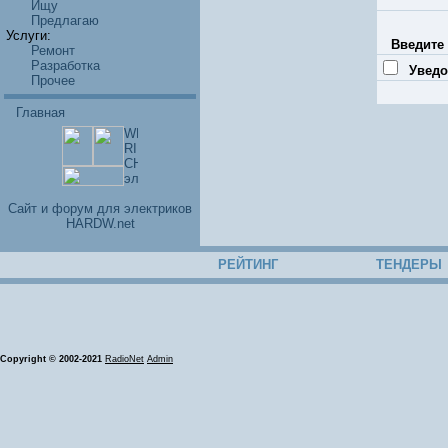
Ищу
Предлагаю
Услуги:
Введите 
Ремонт
Разработка
Уведо
Прочее
Главная
Cайт и форум для электриков
HARDW.net
РЕЙТИНГ
ТЕНДЕРЫ
Copyright © 2002-2021
RadioNet
Admin