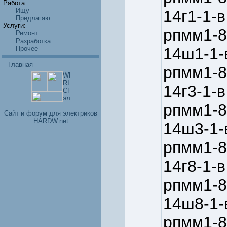
Работа:
Ищу
14г1-1-в
Предлагаю
Услуги:
рпмм1-8
Ремонт
Разработка
Прочее
14ш1-1-
Главная
рпмм1-8
14г3-1-в
рпмм1-8
Cайт и форум для электриков
HARDW.net
14ш3-1-
рпмм1-8
14г8-1-в
рпмм1-8
14ш8-1-
рпмм1-8