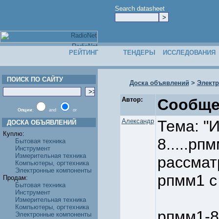
Search datasheet
РЕЙТИНГ
ТЕНДЕРЫ
ИССЛЕДОВАНИЯ
ПОИСК ПО САЙТУ
Доска объявлений
>
Элект
Автор:
Сообще
Опции:
and
or
Александр
Тема: "
ДОСКА ОБЪЯВЛЕНИЙ
Куплю:
8.....рп
Бытовая техника
Инструмент
Измерительная техника
рассмат
Компьютеры, оргтехника
Электронные компоненты
рпмм1 с
Продам:
Бытовая техника
Инструмент
Измерительная техника
Компьютеры, оргтехника
рпмм1-8
Электронные компоненты