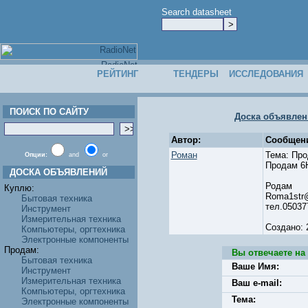
Search datasheet
РЕЙТИНГ
ТЕНДЕРЫ
ИССЛЕДОВАНИЯ
ПОИСК ПО САЙТУ
Доска объявлен
Автор:
Сообщени
Роман
Тема: Пр
Опции:
and
or
Продам 6
ДОСКА ОБЪЯВЛЕНИЙ
Родам
Куплю:
Roma1str
Бытовая техника
тел.05037
Инструмент
Измерительная техника
Создано: 
Компьютеры, оргтехника
Электронные компоненты
Продам:
Вы отвечаете на
Бытовая техника
Ваше Имя:
Инструмент
Измерительная техника
Ваш e-mail:
Компьютеры, оргтехника
Тема:
Электронные компоненты