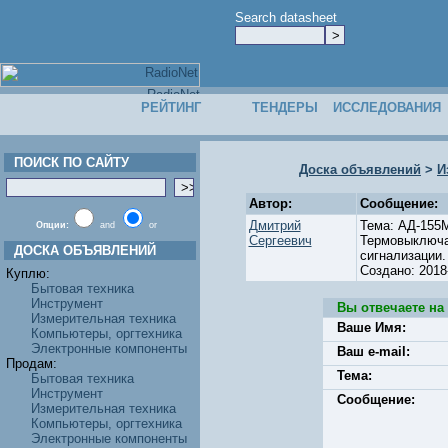
Search datasheet
РЕЙТИНГ
ТЕНДЕРЫ
ИССЛЕДОВАНИЯ
ПОИСК ПО САЙТУ
Доска объявлений
>
И
Автор:
Сообщение:
Дмитрий
Тема: АД-155М
Опции:
and
or
Сергеевич
Термовыключа
ДОСКА ОБЪЯВЛЕНИЙ
сигнализации.
Создано: 201
Куплю:
Бытовая техника
Инструмент
Вы отвечаете на
Измерительная техника
Ваше Имя:
Компьютеры, оргтехника
Электронные компоненты
Ваш e-mail:
Продам:
Тема:
Бытовая техника
Инструмент
Сообщение:
Измерительная техника
Компьютеры, оргтехника
Электронные компоненты