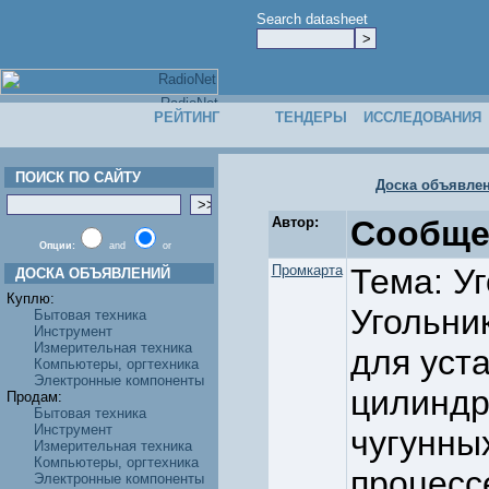
Search datasheet
РЕЙТИНГ
ТЕНДЕРЫ
ИССЛЕДОВАНИЯ
ПОИСК ПО САЙТУ
Доска объявле
Автор:
Сообще
Опции:
and
or
Промкарта
Тема: У
ДОСКА ОБЪЯВЛЕНИЙ
Куплю:
Угольни
Бытовая техника
Инструмент
Измерительная техника
для уст
Компьютеры, оргтехника
Электронные компоненты
цилиндр
Продам:
Бытовая техника
Инструмент
чугунны
Измерительная техника
Компьютеры, оргтехника
процесс
Электронные компоненты