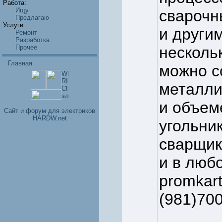
Работа:
Ищу
сварочны
Предлагаю
Услуги:
и други
Ремонт
Разработка
Прочее
несколь
Главная
можно с
металли
и объем
Cайт и форум для электриков
HARDW.net
угольни
сварщик
и в люб
promkar
(981)700