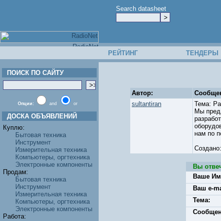
Search datasheet
РЕЙТИНГ
ТЕНДЕРЫ
ПОИСК ПО САЙТУ
Автор:
Сообще
sultantiran
Тема: Ра
Опции:
and
or
Мы пред
ДОСКА ОБЪЯВЛЕНИЙ
разработ
оборудо
Куплю:
нам по п
Бытовая техника
Инструмент
Создано
Измерительная техника
Компьютеры, оргтехника
Электронные компоненты
Вы отве
Продам:
Ваше Им
Бытовая техника
Инструмент
Ваш e-ma
Измерительная техника
Тема:
Компьютеры, оргтехника
Электронные компоненты
Сообщен
Работа: