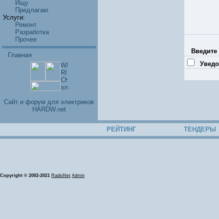
Ищу
Предлагаю
Услуги:
Ремонт
Разработка
Прочее
Введите 
Главная
Уведо
Cайт и форум для электриков
HARDW.net
РЕЙТИНГ
ТЕНДЕРЫ
Copyright © 2002-2021
RadioNet
Admin