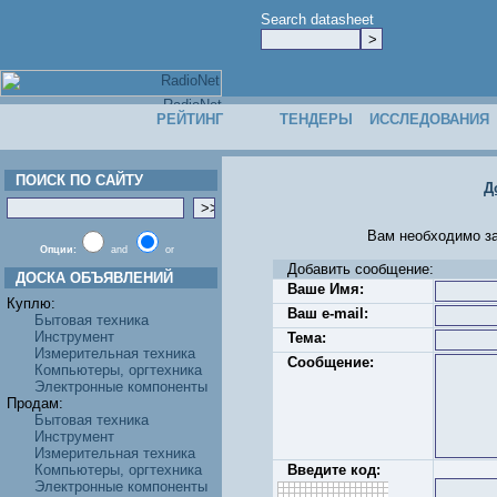
Search datasheet
РЕЙТИНГ
ТЕНДЕРЫ
ИССЛЕДОВАНИЯ
ПОИСК ПО САЙТУ
Д
Вам необходимо запо
Опции:
and
or
Добавить сообщение:
ДОСКА ОБЪЯВЛЕНИЙ
Ваше Имя:
Куплю:
Ваш e-mail:
Бытовая техника
Инструмент
Тема:
Измерительная техника
Сообщение:
Компьютеры, оргтехника
Электронные компоненты
Продам:
Бытовая техника
Инструмент
Измерительная техника
Компьютеры, оргтехника
Введите код:
Электронные компоненты