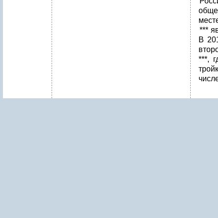
Росс
обще
месте
*** 
В 20
второ
***,
трой
числ