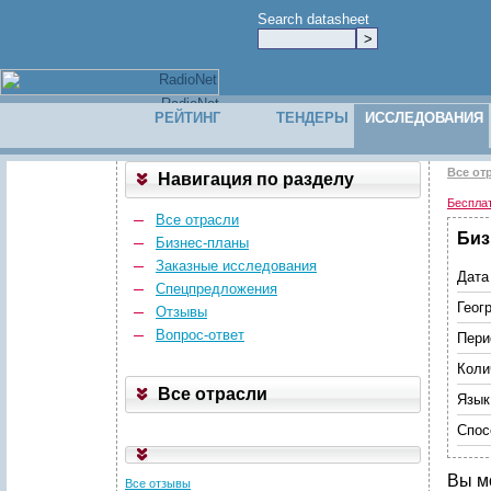
Search datasheet
РЕЙТИНГ
ТЕНДЕРЫ
ИССЛЕДОВАНИЯ
Все от
Навигация по разделу
Беспла
Все отрасли
Биз
Бизнес-планы
Заказные исследования
Дата
Спецпредложения
Геог
Отзывы
Вопрос-ответ
Пери
Коли
Все отрасли
Язык
Спос
Вы м
Все отзывы