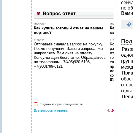
сейч
не об
Вами
Вопрос-ответ
Вопрос:
Вопрос:
Как купить готовый отчет на вашем
Как найти н
портале?
можете пом
Пол
Ответ:
Ответ:
Отправьте сначала запрос на покупку.
Конечно пом
После получения Вашего запроса, мы
размещено
Разр
направляем Вам счет на оплату.
отчетов
, пр
одно
Консультация бесплатно. Обращайтесь
только гото
груп
по телефонам +7(495)920-6198,
самой сложн
+7(903)799-6121
предложить
межд
исследован
При
консультаци
обос
6198, +7(903
отно
годы.
Цели
Задать вопрос специалисту
Все вопросы и ответы