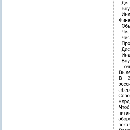
Дис
Вну
Инд
Фина
Объ
Чис
Чис
Про
Дис
Инд
Вну
Точ
Выде
В 2
росс
сфер
Сово
млрд.
Чтоб
пита
обор
пока