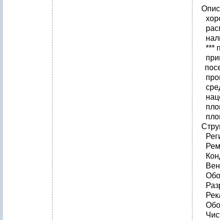
Опис
хор
рас
нал
***
при
пос
про
сред
нац
пло
пло
Стру
Рег
Рем
Кон
Вен
Обо
Раз
Рек
Обо
Чис