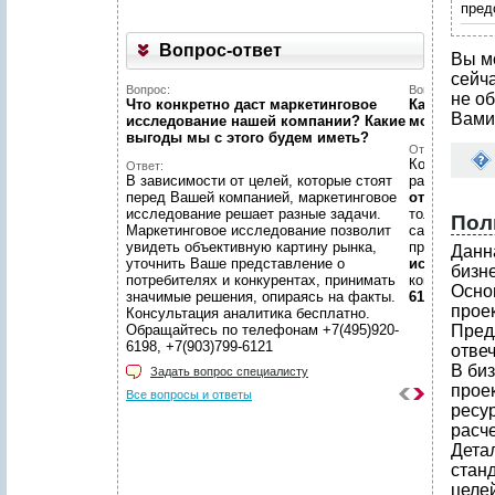
пред
Вопрос-ответ
Вы м
сейч
Вопрос:
Вопрос:
не об
Что конкретно даст маркетинговое
Как найти н
Вами
исследование нашей компании? Какие
можете пом
выгоды мы c этого будем иметь?
Ответ:
Конечно пом
Ответ:
В зависимости от целей, которые стоят
размещено
перед Вашей компанией, маркетинговое
отчетов
, пр
исследование решает разные задачи.
только гото
Пол
Маркетинговое исследование позволит
самой сложн
увидеть объективную картину рынка,
предложить
Данн
уточнить Ваше представление о
исследован
бизн
потребителях и конкурентах, принимать
консультаци
Осно
значимые решения, опираясь на факты.
6198, +7(903
проек
Консультация аналитика бесплатно.
Обращайтесь по телефонам +7(495)920-
Пред
6198, +7(903)799-6121
отве
В би
Задать вопрос специалисту
прое
Все вопросы и ответы
ресу
расч
Дета
стан
целей