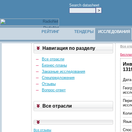
Search datasheet
РЕЙТИНГ
ТЕНДЕРЫ
ИССЛЕДОВАНИЯ
Все от
Навигация по разделу
Беспла
Все отрасли
Инв
Бизнес-планы
131
Заказные исследования
Спецпредложения
Дата
Отзывы
Геог
Вопрос-ответ
иссл
Пери
иссл
Все отрасли
Коли
Язык
Спос
Все отзывы