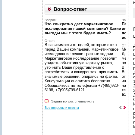
Вопрос-ответ
Вопрос:
Вопрос:
Что конкретно даст маркетинговое
Первый
исследование нашей компании? Какие
интерн
выгоды мы c этого будем иметь?
познак
Ц
иссле
Ответ:
В зависимости от целей, которые стоят
Ответ:
перед Вашей компанией, маркетинговое
Можно!
исследование решает разные задачи.
Догово
Маркетинговое исследование позволит
менедж
увидеть объективную картину рынка,
подгот
уточнить Ваше представление о
В наше
потребителях и конкурентах, принимать
Вы смо
значимые решения, опираясь на факты.
ответс
Консультация аналитика бесплатно.
интере
Обращайтесь по телефонам +7(495)920-
находи
6198, +7(903)799-6121
телеф
6121
Задать вопрос специалисту
Все вопросы и ответы