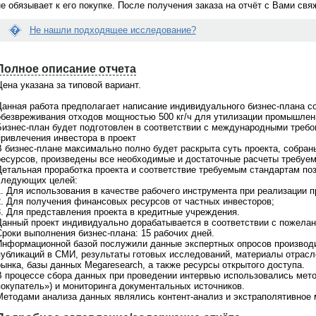
не обязывает к его покупке. После получения заказа на отчёт с Вами св
Не нашли подходящее исследование?
Вопрос:
Е
 раз делаю заказ через
Я сделала заказ исследования. Что
с
ет... Можно встретиться и
делать дальше? Когда со мной
Полное описание отчета
л
омиться лично с исполнителем
свяжутся?
и
ена указана за типовой вариант.
дования?
д
Ответ:
а
Менеджер связывается по заявкам в
Данная работа предполагает написание индивидуального бизнес-плана с
н
 Мы всегда за живое общение.
рабочие дни с 9 до 18 по московскому
обезвреживания отходов мощностью 500 кг/ч для утилизации промышле
н
ритесь о встрече с персональным
времени. Срок ответа на заявки не бо
Бизнес-план будет подготовлен в соответствии с международными требо
ы
ером после того как Вам
1-2 часов. Если с Вами не связались, 
привлечения инвестора в проект
й
овят коммерческое предложение.
проверьте почту, Вы получили
В бизнес-плане максимально полно будет раскрыта суть проекта, собран
о
м уютном офисе за чашкой кофе
информационное письмо с контактны
ресурсов, произведены все необходимые и достаточные расчеты требуем
т
жете побеседовать с
телефоном Вашего персонального
Детальная проработка проекта и соответствие требуемым стандартам по
ч
твенным аналитиком и задать все
менеджера. Свяжитесь с ним
следующих целей:
ё
сующие Вас вопросы. Наш офис
самостоятельно и задайте интересую
1. Для использования в качестве рабочего инструмента при реализации п
т
тся в Москве. Звоните по
Вас вопросы. Или обратитесь по общ
2. Для получения финансовых ресурсов от частных инвесторов;
В
онам
+7(495)920-6198, +7(903)799-
телефону
+7(495)920-6198, +7(903)799
3. Для представления проекта в кредитные учреждения.
а
6121
Данный проект индивидуально дорабатывается в соответствии с пожелан
м
Сроки выполнения бизнес-плана: 15 рабочих дней.
н
Информационной базой послужили данные экспертных опросов производит
е
публикаций в СМИ, результаты готовых исследований, материалы отрас
п
рынка, базы данных Megaresearch, а также ресурсы открытого доступа.
о
В процессе сбора данных при проведении интервью использовались мето
д
покупатель») и мониторинга документальных источников.
х
Методами анализа данных являлись контент-анализ и экстраполятивное
о
д