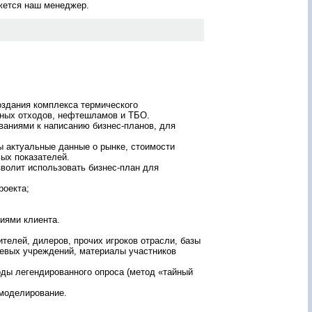
яжется наш менеджер.
ж
а
н
и
ю
о
т
ч
ё
оздания комплекса термического
т
нных отходов, нефтешламов и ТБО.
а
лее
ваниями к написанию бизнес-планов, для
?
то
З
ы актуальные данные о рынке, стоимости
а
м
ых показателей.
д
зволит использовать бизнес-план для
а
й
щие
роекта;
т
ему
е
-
е
иями клиента.
г
о
елей, дилеров, прочих игроков отрасли, базы
!
левых учреждений, материалы участников
П
е
ды легендированного опроса (метод «тайный
р
с
 моделирование.
о
н