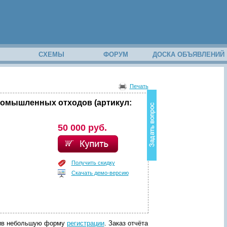
М
СХЕМЫ
ФОРУМ
ДОСКА ОБЪЯВЛЕНИЙ
В
о
Печать
з
н
ромышленных отходов (артикул:
и
к
в
50 000 руб.
о
п
р
о
Получить скидку
с
Скачать демо-версию
п
о
с
о
д
е
р
лнив небольшую форму
регистрации
. Заказ отчёта