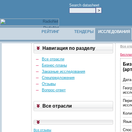
Search datasheet
РЕЙТИНГ
ТЕНДЕРЫ
ИССЛЕДОВАНИЯ
Все от
Навигация по разделу
Беспла
Все отрасли
Биз
Бизнес-планы
(ар
Заказные исследования
Спецпредложения
Дата
Отзывы
Геог
Вопрос-ответ
иссл
Пери
иссл
Все отрасли
Коли
Язык
Спос
Все отзывы