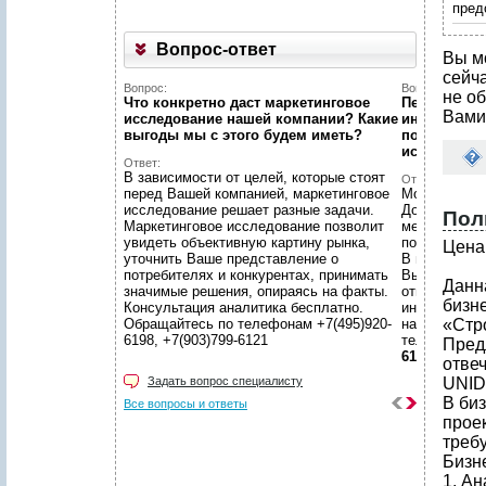
пред
Вопрос-ответ
Вы м
сейч
Вопрос:
Вопрос:
не об
Что конкретно даст маркетинговое
Первый раз 
Вами
исследование нашей компании? Какие
интернет...
выгоды мы c этого будем иметь?
познакомит
исследован
Ответ:
В зависимости от целей, которые стоят
Ответ:
перед Вашей компанией, маркетинговое
Можно! Мы в
исследование решает разные задачи.
Договоритес
Пол
Маркетинговое исследование позволит
менеджером 
увидеть объективную картину рынка,
подготовят 
Цена 
уточнить Ваше представление о
В нашем уют
потребителях и конкурентах, принимать
Вы сможете 
Данн
значимые решения, опираясь на факты.
ответственн
бизн
Консультация аналитика бесплатно.
интересующ
Обращайтесь по телефонам +7(495)920-
находится в
«Стро
6198, +7(903)799-6121
телефонам
Пред
6121
отве
Задать вопрос специалисту
UNID
В би
Все вопросы и ответы
прое
треб
Бизн
1. А