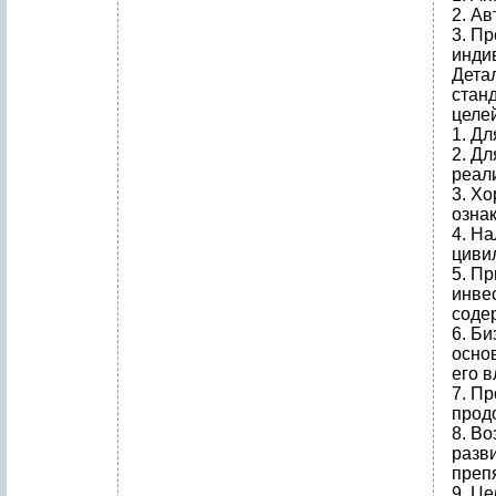
2. А
3. Пр
инди
Дета
стан
целей
1. Д
2. Дл
реал
3. Х
озна
4. Н
циви
5. П
инве
соде
6. Б
осно
его в
7. П
прод
8. В
разв
преп
9. Це