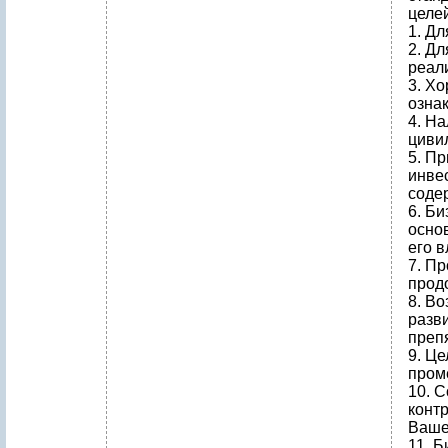
целей
1. Д
2. Дл
реал
3. Х
озна
4. Н
циви
5. П
инве
соде
6. Б
осно
его в
7. П
прод
8. В
разв
преп
9. Це
пром
10. 
конт
Ваше
11. 