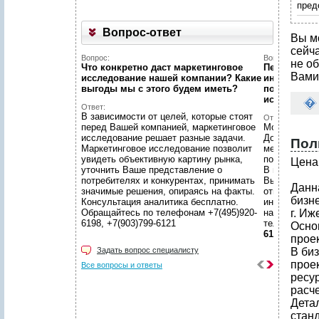
пред
Вопрос-ответ
Вы м
сейч
Вопрос:
Вопрос:
не об
Что конкретно даст маркетинговое
Первый раз 
Вами
исследование нашей компании? Какие
интернет...
выгоды мы c этого будем иметь?
познакомит
исследован
Ответ:
В зависимости от целей, которые стоят
Ответ:
перед Вашей компанией, маркетинговое
Можно! Мы в
исследование решает разные задачи.
Договоритес
Пол
Маркетинговое исследование позволит
менеджером 
увидеть объективную картину рынка,
подготовят 
Цена 
уточнить Ваше представление о
В нашем уют
потребителях и конкурентах, принимать
Вы сможете 
Данн
значимые решения, опираясь на факты.
ответственн
бизн
Консультация аналитика бесплатно.
интересующ
Обращайтесь по телефонам +7(495)920-
находится в
г. Иж
6198, +7(903)799-6121
телефонам
Осно
6121
проек
Задать вопрос специалисту
В би
прое
Все вопросы и ответы
ресу
расч
Дета
стан