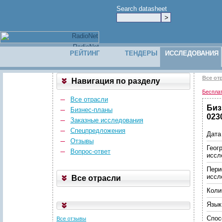
Search datasheet
РЕЙТИНГ
ТЕНДЕРЫ
ИССЛЕДОВАНИЯ
Все от
Навигация по разделу
Беспла
Все отрасли
Биз
Бизнес-планы
023
Заказные исследования
Спецпредложения
Дата
Отзывы
Геог
Вопрос-ответ
иссл
Пери
иссл
Все отрасли
Коли
Язык
Спос
Все отзывы