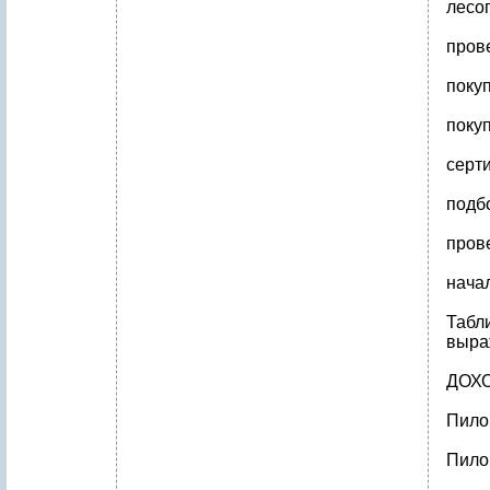
лесо
пров
поку
покуп
серт
подб
пров
нача
Табл
выраж
ДОХО
Пилом
Пилом