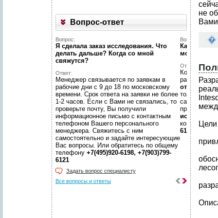
сейч
не об
Вами
Вопрос-ответ
Вопрос:
Вопрос:
Я сделала заказ исследования. Что
Как найти н
делать дальше? Когда со мной
можете пом
свяжутся?
Пол
Ответ:
Конечно пом
Ответ:
Менеджер связывается по заявкам в
размещено
Разр
рабочие дни с 9 до 18 по московскому
отчетов
, пр
реал
времени. Срок ответа на заявки не более
только гото
Intes
1-2 часов. Если с Вами не связались, то
самой сложн
межд
проверьте почту, Вы получили
предложить
информационное письмо с контактным
исследован
телефоном Вашего персонального
консультаци
Цели
менеджера. Свяжитесь с ним
6198, +7(903
самостоятельно и задайте интересующие
прив
Вас вопросы. Или обратитесь по общему
телефону
+7(495)920-6198, +7(903)799-
обос
6121
лесо
Задать вопрос специалисту
Все вопросы и ответы
разр
Опис