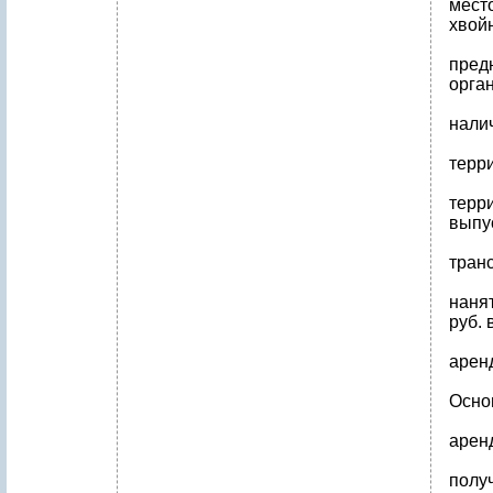
мест
хвойн
пред
орга
нали
терр
терр
выпу
тран
нанят
руб. 
аренд
Осно
арен
полу