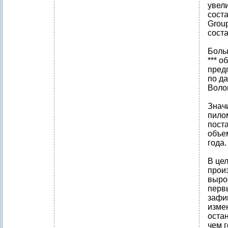
увел
соста
Group
соста
Боль
*** о
предп
по да
Волог
Знач
пило
поста
объем
года.
В це
прои
вырос
перв
зафик
измен
остан
чем 