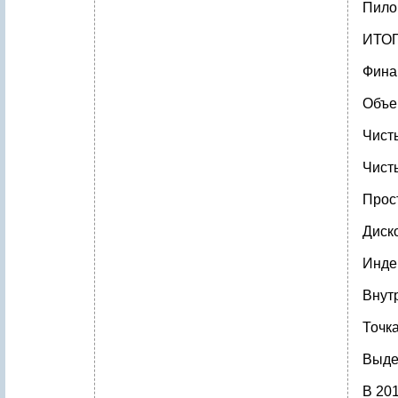
Пилом
ИТОГО
Фина
Объе
Чисты
Чисты
Прост
Диск
Индек
Внутр
Точка
Выде
В 20