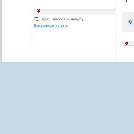
пред
Укажите код, изображённый
на картинке
*
:
Задать вопрос специалисту
Поля, отмеченные звёздочкой (
*
), обязательны для заполнения.
Все вопросы и ответы