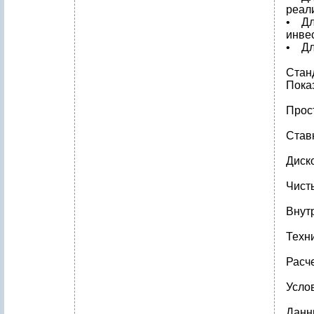
реал
• Дл
инве
• Дл
Стан
Пока
Прост
Став
Диск
Чисты
Внут
Техн
Расч
Усло
Данн