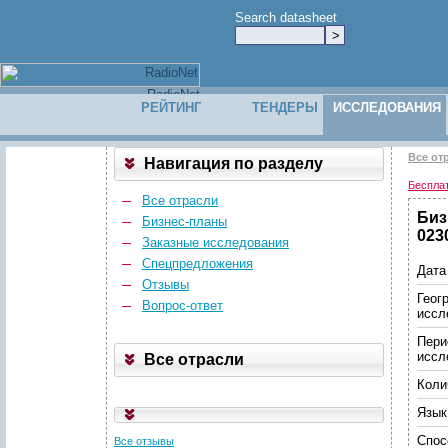
Search datasheet
РЕЙТИНГ
ТЕНДЕРЫ
ИССЛЕДОВАНИЯ
Все от
Навигация по разделу
Беспла
Все отрасли
Биз
Бизнес-планы
023
Заказные исследования
Спецпредложения
Дата
Отзывы
Геог
Вопрос-ответ
иссл
Пери
иссл
Все отрасли
Коли
Язык
Спос
Все отзывы