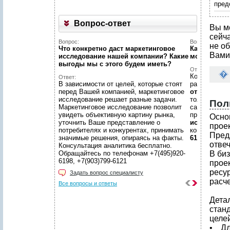
пред
Вопрос-ответ
Вы м
сейч
Вопрос:
Вопрос:
не об
Что конкретно даст маркетинговое
Как найти н
Вами
исследование нашей компании? Какие
можете пом
выгоды мы c этого будем иметь?
Ответ:
Конечно пом
Ответ:
В зависимости от целей, которые стоят
размещено
перед Вашей компанией, маркетинговое
отчетов
, пр
исследование решает разные задачи.
только гото
Пол
Маркетинговое исследование позволит
самой сложн
увидеть объективную картину рынка,
предложить
Осно
уточнить Ваше представление о
исследован
проек
потребителях и конкурентах, принимать
консультаци
Пред
значимые решения, опираясь на факты.
6198, +7(903
отве
Консультация аналитика бесплатно.
Обращайтесь по телефонам +7(495)920-
В би
6198, +7(903)799-6121
прое
ресу
Задать вопрос специалисту
расч
Все вопросы и ответы
Дета
стан
целей
• Дл