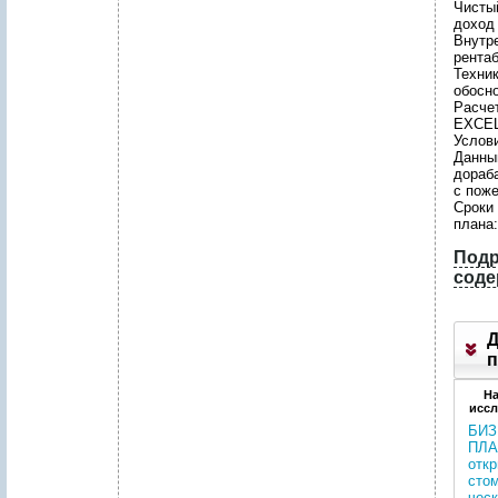
Чисты
доход 
Внутр
рентаб
Техни
обосн
Расче
EXCEL
Услов
Данны
дораб
с пож
Сроки
плана:
Подр
соде
1
.
Д
п
Р
Е
На
иссл
З
Ю
БИЗ
М
ПЛА
Е
отк
П
сто
Р
чес