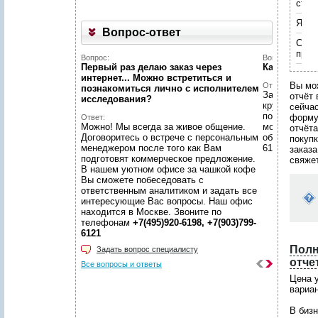
включить поиск по аннотациям к 
стра
Укажите код, изображённый
Укажите код, изображённый
на картинке
на картинке
*
*
:
:
Укажите код, изображённый
Язык
Укажите код, изображённый
на картинке
*
:
Вопрос-ответ
на картинке
*
:
Поля, отмеченные звёздочкой (
Поля, отмеченные звёздочкой (
*
*
), обязательны для заполнения.
), обязательны для заполнения.
Спос
Поля, отмеченные звёздочкой (
*
), обязательны для заполнения.
пред
Укажите код, изображённый
Укажите код, изображённый
Поля, отмеченные звёздочкой (
*
), обязательны для заполнения.
Вопрос:
Вопрос:
на картинке
на картинке
*
*
:
:
Первый раз делаю заказ через
Какой у ва
интернет... Можно встретиться и
Поля, отмеченные звёздочкой (
Поля, отмеченные звёздочкой (
*
*
), обязательны для заполнения.
), обязательны для заполнения.
Вы мо
Ответ:
познакомиться лично с исполнителем
Заявки с са
отчёт 
исследования?
круглосуточ
сейча
по заявкам в
форм
Ответ:
Можно! Мы всегда за живое общение.
московском
отчёта
Договоритесь о встрече с персональным
обращений п
покуп
менеджером после того как Вам
6198, +7(903
заказа
подготовят коммерческое предложение.
свяже
В нашем уютном офисе за чашкой кофе
Вы сможете побеседовать с
ответственным аналитиком и задать все
интересующие Вас вопросы. Наш офис
находится в Москве. Звоните по
телефонам
+7(495)920-6198, +7(903)799-
6121
Полн
Задать вопрос специалисту
отче
Все вопросы и ответы
Цена у
вариан
В биз