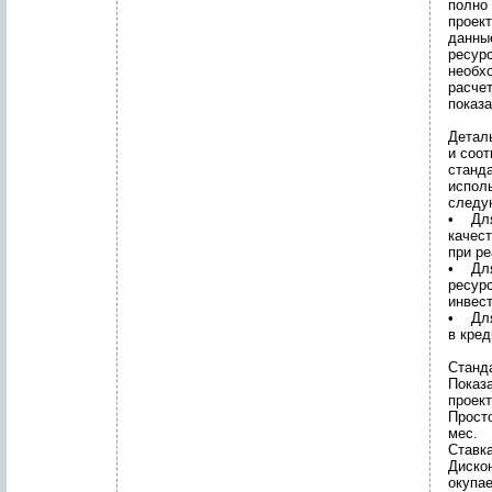
полно 
проек
данны
ресур
необх
расче
показа
Детал
и соо
станд
испол
следу
• Для
качест
при ре
• Для
ресур
инвест
• Для
в кре
Станд
Показ
проек
Просто
мес.
Ставка
Диско
окупае