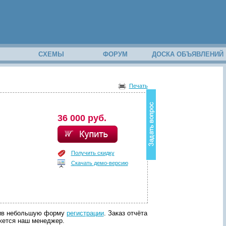
М
СХЕМЫ
ФОРУМ
ДОСКА ОБЪЯВЛЕНИЙ
В
о
Печать
з
н
и
36 000 руб.
к
в
о
п
р
Получить скидку
о
Скачать демо-версию
с
п
о
с
о
д
лнив небольшую форму
регистрации
. Заказ отчёта
е
яжется наш менеджер.
р