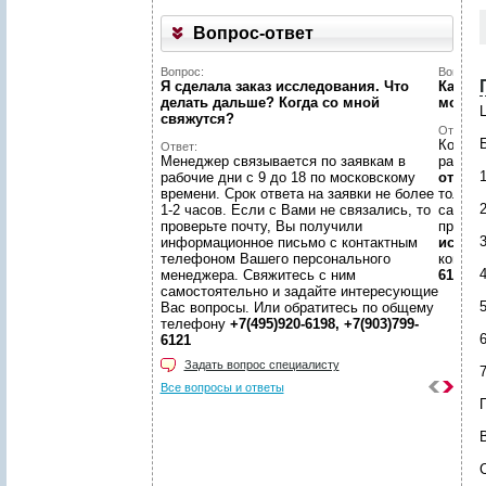
Вопрос-ответ
Вопрос:
Вопрос:
Я сделала заказ исследования. Что
Как на
делать дальше? Когда со мной
может
свяжутся?
Ответ:
Конечн
Ответ:
Менеджер связывается по заявкам в
разме
рабочие дни с 9 до 18 по московскому
отчето
времени. Срок ответа на заявки не более
только
2
1-2 часов. Если с Вами не связались, то
самой 
проверьте почту, Вы получили
предл
3
информационное письмо с контактным
иссле
телефоном Вашего персонального
консул
4
менеджера. Свяжитесь с ним
6198, +
самостоятельно и задайте интересующие
5
Вас вопросы. Или обратитесь по общему
телефону
+7(495)920-6198, +7(903)799-
6
6121
Задать вопрос специалисту
7
Все вопросы и ответы