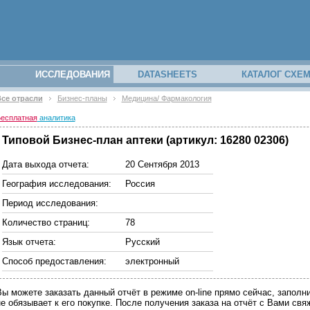
ИССЛЕДОВАНИЯ
DATASHEETS
КАТАЛОГ СХЕ
се отрасли
Бизнес-планы
Медицина/ Фармакология
есплатная
аналитика
Типовой Бизнес-план аптеки (артикул: 16280 02306)
Дата выхода отчета:
20 Сентября 2013
География исследования:
Россия
Период исследования:
Количество страниц:
78
Язык отчета:
Русский
Способ предоставления:
электронный
Вы можете заказать данный отчёт в режиме on-line прямо сейчас, запо
не обязывает к его покупке. После получения заказа на отчёт с Вами св