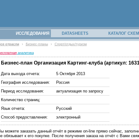
ИССЛЕДОВАНИЯ
DATASHEETS
КАТАЛОГ СХЕ
се отрасли
Бизнес-планы
Спорт/отдых/туризм
есплатная
аналитика
Бизнес-план Организация Картинг-клуба (артикул: 1631
Дата выхода отчета:
5 Октября 2013
География исследования:
Россия
Период исследования:
актуализация по запросу
Количество страниц:
Язык отчета:
Русский
Способ предоставления:
электронный
Вы можете заказать данный отчёт в режиме on-line прямо сейчас, запо
не обязывает к его покупке. После получения заказа на отчёт с Вами св