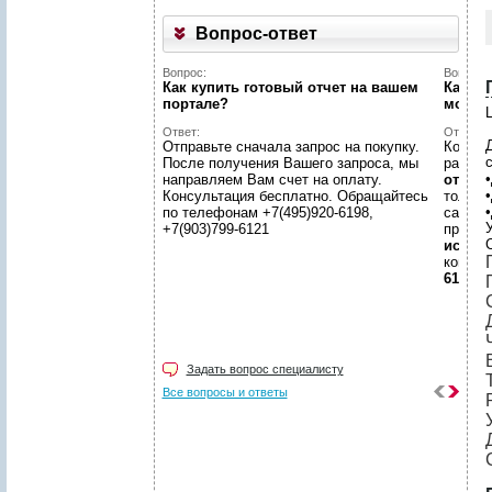
Вопрос-ответ
Вопрос:
Вопрос:
Как купить готовый отчет на вашем
Как на
портале?
может
Ц
Ответ:
Ответ:
Отправьте сначала запрос на покупку.
Конечн
После получения Вашего запроса, мы
разме
направляем Вам счет на оплату.
отчето
Консультация бесплатно. Обращайтесь
только
по телефонам +7(495)920-6198,
самой 
У
+7(903)799-6121
предл
иссле
консул
6198, +
Задать вопрос специалисту
Все вопросы и ответы