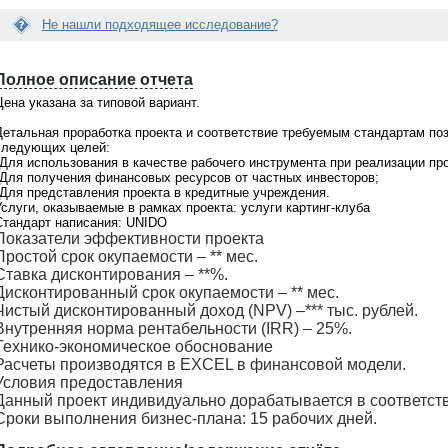
Не нашли подходящее исследование?
Е
Вопрос:
с
Полное описание отчета
йти нужное мне исследование...
Я сделала заказ исследования. Что
л
е помочь?
делать дальше? Когда со мной
и
ена указана за типовой вариант.
свяжутся?
д
а
Детальная проработка проекта и соответствие требуемым стандартам по
о поможем! На портале
Ответ:
н
следующих целей:
щено
более 21000 готовых
Менеджер связывается по заявкам в
н
•Для использования в качестве рабочего инструмента при реализации про
в
, при этом мы не ограничиваемся
рабочие дни с 9 до 18 по московскому
ы
•Для получения финансовых ресурсов от частных инвесторов;
 готовыми материалами. По любой
времени. Срок ответа на заявки не бо
й
•Для представления проекта в кредитные учреждения.
сложной теме мы всегда сможем
1-2 часов. Если с Вами не связались, 
о
слуги, оказываемые в рамках проекта: услуги картинг-клуба
ожить
индивидуальное
проверьте почту, Вы получили
т
Стандарт написания: UNIDO
дование
. Обращайтесь для
информационное письмо с контактны
ч
Показатели эффективности проекта
ьтации по телефонкм
+7(495)920-
телефоном Вашего персонального
ё
7(903)799-6121
менеджера. Свяжитесь с ним
Простой срок окупаемости – ** мес.
т
самостоятельно и задайте интересую
Ставка дисконтирования – **%.
В
Вас вопросы. Или обратитесь по общ
Дисконтированный срок окупаемости – ** мес.
а
телефону
+7(495)920-6198, +7(903)799
м
Чистый дисконтированный доход (NPV) –*** тыс. рублей.
6121
н
Внутренняя норма рентабельности (IRR) – 25%.
е
Технико-экономическое обоснование
п
Расчеты производятся в EXCEL в финансовой модели.
о
Условия предоставления
д
х
Данный проект индивидуально дорабатывается в соответств
о
Сроки выполнения бизнес-плана: 15 рабочих дней.
д
и