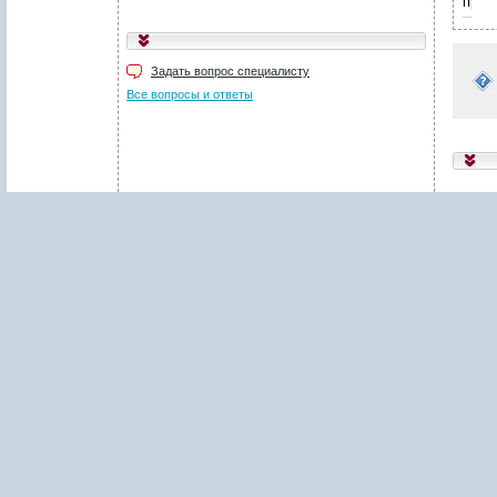
пред
Укажите код, изображённый
на картинке
*
:
Задать вопрос специалисту
Поля, отмеченные звёздочкой (
*
), обязательны для заполнения.
Все вопросы и ответы