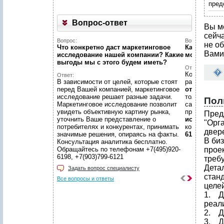
пред
Вопрос-ответ
Вы м
сейч
Вопрос:
Вопрос:
не об
Что конкретно даст маркетинговое
Как найти н
Вами
исследование нашей компании? Какие
можете пом
выгоды мы c этого будем иметь?
Ответ:
Конечно пом
Ответ:
В зависимости от целей, которые стоят
размещено
перед Вашей компанией, маркетинговое
отчетов
, пр
исследование решает разные задачи.
только гото
Пол
Маркетинговое исследование позволит
самой сложн
увидеть объективную картину рынка,
предложить
Пред
уточнить Ваше представление о
исследован
"Орг
потребителях и конкурентах, принимать
консультаци
двере
значимые решения, опираясь на факты.
6198, +7(903
В би
Консультация аналитика бесплатно.
Обращайтесь по телефонам +7(495)920-
прое
6198, +7(903)799-6121
треб
Дета
Задать вопрос специалисту
стан
Все вопросы и ответы
целей
1. Д
реал
2. Д
3. Д