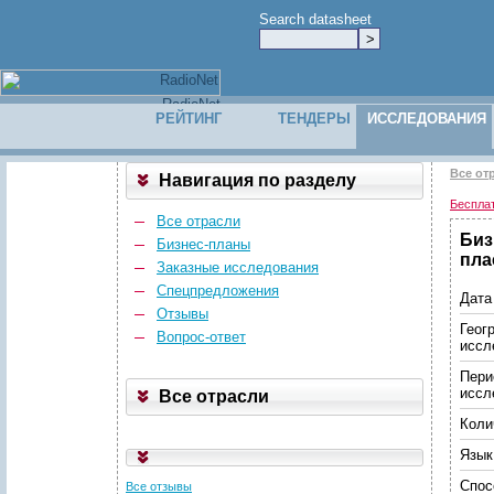
Search datasheet
РЕЙТИНГ
ТЕНДЕРЫ
ИССЛЕДОВАНИЯ
Все от
Навигация по разделу
Беспла
Все отрасли
Биз
Бизнес-планы
пла
Заказные исследования
Спецпредложения
Дата
Отзывы
Геог
Вопрос-ответ
иссл
Пери
иссл
Все отрасли
Коли
Язык
Спос
Все отзывы