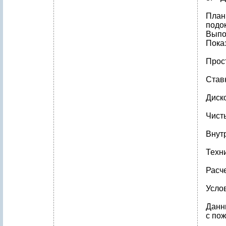
План
подок
Выпо
Пока
Прост
Став
Диск
Чисты
Внут
Техн
Расч
Усло
Данн
с по