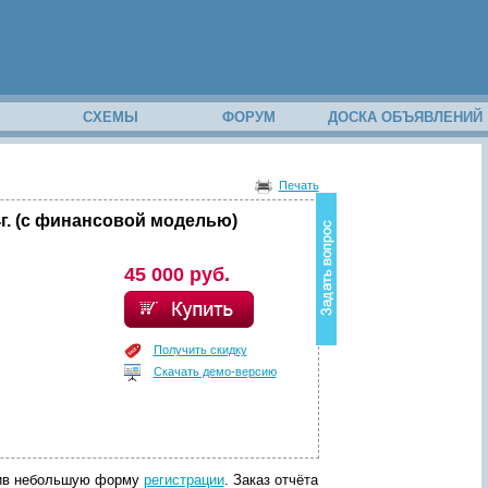
М
СХЕМЫ
ФОРУМ
ДОСКА ОБЪЯВЛЕНИЙ
В
о
Печать
з
н
г. (с финансовой моделью)
и
к
в
45 000 руб.
о
п
р
о
Получить скидку
с
Скачать демо-версию
п
о
с
о
д
е
р
лнив небольшую форму
регистрации
. Заказ отчёта