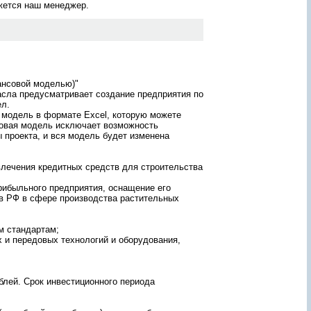
яжется наш менеджер.
ж
а
н
и
ю
о
т
ч
ансовой моделью)"
асла предусматривает создание предприятия по
ё
л.
т
модель в формате Excel, которую можете
а
лее
совая модель исключает возможность
?
то
 проекта, и вся модель будет изменена
З
а
м
д
влечения кредитных средств для строительства
а
й
щие
быльного предприятия, оснащение его
т
ему
в РФ в сфере производства растительных
е
-
е
г
м стандартам;
о
 и передовых технологий и оборудования,
!
П
е
р
блей. Срок инвестиционного периода
с
о
н