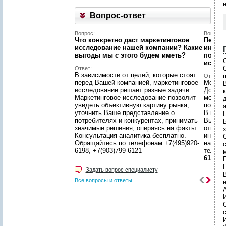
Вопрос-ответ
Вопрос:
Вопрос:
Что конкретно даст маркетинговое
Первый
исследование нашей компании? Какие
интерн
выгоды мы c этого будем иметь?
познак
иссле
Ответ:
В зависимости от целей, которые стоят
Ответ:
перед Вашей компанией, маркетинговое
Можно!
исследование решает разные задачи.
Догово
Маркетинговое исследование позволит
менедж
увидеть объективную картину рынка,
подгот
уточнить Ваше представление о
В наше
потребителях и конкурентах, принимать
Вы смо
значимые решения, опираясь на факты.
ответс
Консультация аналитика бесплатно.
интере
Обращайтесь по телефонам +7(495)920-
находи
6198, +7(903)799-6121
телеф
6121
Задать вопрос специалисту
Все вопросы и ответы