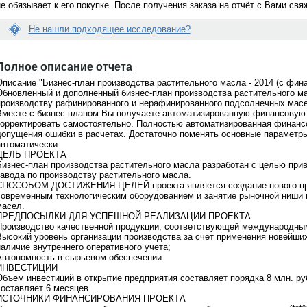
не обязывает к его покупке. После получения заказа на отчёт с Вами св
Не нашли подходящее исследование?
Вопрос:
Е
 раз делаю заказ через
Я сделала заказ исследования. Что
с
ет... Можно встретиться и
делать дальше? Когда со мной
Полное описание отчета
л
омиться лично с исполнителем
свяжутся?
и
Описание "Бизнес-план производства растительного масла - 2014 (с фин
дования?
д
Обновленный и дополненный бизнес-план производства растительного м
Ответ:
а
Менеджер связывается по заявкам в
производству рафинированного и нерафинированного подсолнечных масе
н
 Мы всегда за живое общение.
рабочие дни с 9 до 18 по московскому
Вместе с бизнес-планом Вы получаете автоматизированную финансовую 
н
ритесь о встрече с персональным
времени. Срок ответа на заявки не бо
корректировать самостоятельно. Полностью автоматизированная финан
ы
ером после того как Вам
1-2 часов. Если с Вами не связались, 
допущения ошибки в расчетах. Достаточно поменять основные параметры
й
овят коммерческое предложение.
проверьте почту, Вы получили
автоматически.
о
м уютном офисе за чашкой кофе
информационное письмо с контактны
ЦЕЛЬ ПРОЕКТА
т
жете побеседовать с
телефоном Вашего персонального
Бизнес-план производства растительного масла разработан с целью при
ч
твенным аналитиком и задать все
менеджера. Свяжитесь с ним
завода по производству растительного масла.
ё
сующие Вас вопросы. Наш офис
самостоятельно и задайте интересую
СПОСОБОМ ДОСТИЖЕНИЯ ЦЕЛЕЙ проекта является создание нового при
т
тся в Москве. Звоните по
Вас вопросы. Или обратитесь по общ
современным технологическим оборудованием и занятие рыночной ниши 
В
онам
+7(495)920-6198, +7(903)799-
телефону
+7(495)920-6198, +7(903)799
масел.
а
6121
ПРЕДПОСЫЛКИ ДЛЯ УСПЕШНОЙ РЕАЛИЗАЦИИ ПРОЕКТА
м
Производство качественной продукции, соответствующей международны
н
Высокий уровень организации производства за счет применения новейших
е
наличие внутреннего оперативного учета;
п
Автономность в сырьевом обеспечении.
о
ИНВЕСТИЦИИ
д
Объем инвестиций в открытие предприятия составляет порядка 8 млн. ру
х
составляет 6 месяцев.
о
ИСТОЧНИКИ ФИНАНСИРОВАНИЯ ПРОЕКТА
д