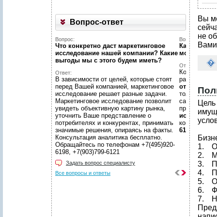
Вы м
Вопрос-ответ
сейч
не об
Вопрос:
Вопрос:
Вами
Что конкретно даст маркетинговое
Как найти н
исследование нашей компании? Какие
можете пом
выгоды мы c этого будем иметь?
Ответ:
Конечно пом
Ответ:
В зависимости от целей, которые стоят
размещено
перед Вашей компанией, маркетинговое
отчетов
, пр
Пол
исследование решает разные задачи.
только гото
Маркетинговое исследование позволит
самой сложн
Цель
увидеть объективную картину рынка,
предложить
имущ
уточнить Ваше представление о
исследован
усло
потребителях и конкурентах, принимать
консультаци
значимые решения, опираясь на факты.
6198, +7(903
Консультация аналитика бесплатно.
Бизн
Обращайтесь по телефонам +7(495)920-
1. О
6198, +7(903)799-6121
2. М
Задать вопрос специалисту
3. П
4. П
Все вопросы и ответы
5. О
6. Ф
7. Н
Пред
напи