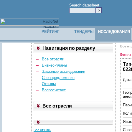
Search datasheet
РЕЙТИНГ
ТЕНДЕРЫ
ИССЛЕДОВАНИЯ
Все от
Навигация по разделу
Беспла
Все отрасли
Тип
Бизнес-планы
023
Заказные исследования
Спецпредложения
Дата
Отзывы
Вопрос-ответ
Геог
иссл
Пери
Все отрасли
Коли
Язык
Спос
Все отзывы