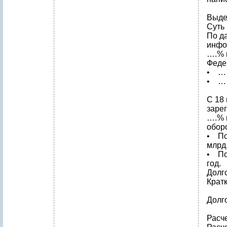
Выде
Суть
По д
инфо
….% 
Феде
• …
• …
С 18
заре
….% 
обор
• По
млрд.
• По
год.
Долг
Крат
Долг
Расч