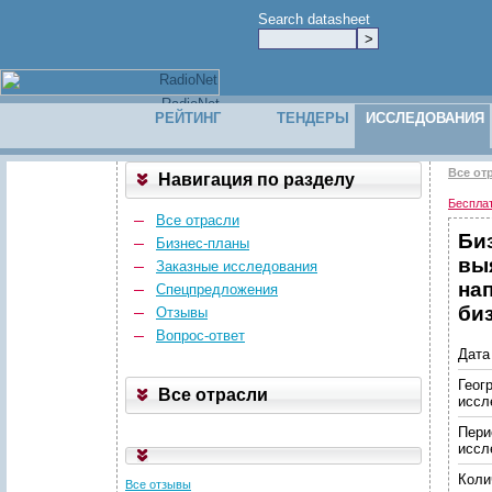
Search datasheet
РЕЙТИНГ
ТЕНДЕРЫ
ИССЛЕДОВАНИЯ
Все от
Навигация по разделу
Беспла
Все отрасли
Би
Бизнес-планы
вы
Заказные исследования
на
Спецпредложения
биз
Отзывы
Вопрос-ответ
Дата
Геог
Все отрасли
иссл
Пери
иссл
Коли
Все отзывы