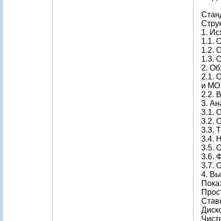
Стан
Стру
1. И
1.1. 
1.2.
1.3.
2. О
2.1.
и МО
2.2.
3. А
3.1.
3.2. 
3.3.
3.4.
3.5.
3.6.
3.7. 
4. В
Пока
Прост
Став
Диск
Чисты