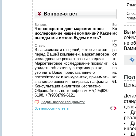
Язык
Вопрос-ответ
Спос
пред
Вопрос:
Вопрос:
Что конкретно даст маркетинговое
Как найти н
Вы м
исследование нашей компании? Какие
можете пом
сейч
выгоды мы c этого будем иметь?
Ответ:
не об
Конечно пом
Ответ:
Вами
В зависимости от целей, которые стоят
размещено
перед Вашей компанией, маркетинговое
отчетов
, пр
исследование решает разные задачи.
только гото
Маркетинговое исследование позволит
самой сложн
увидеть объективную картину рынка,
предложить
уточнить Ваше представление о
исследован
Пол
потребителях и конкурентах, принимать
консультаци
значимые решения, опираясь на факты.
6198, +7(903
Цена 
Консультация аналитика бесплатно.
Обращайтесь по телефонам +7(495)920-
6198, +7(903)799-6121
Дета
стан
Задать вопрос специалисту
целей
Все вопросы и ответы
• Дл
реал
• Дл
инве
• Дл