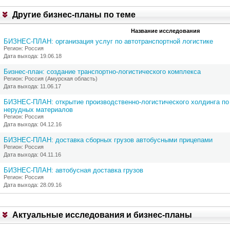
и
Другие бизнес-планы по теме
т
,
В
Название исследования
Р
ы
Е
БИЗНЕС-ПЛАН: организация услуг по автотранспортной логистике
м
З
Регион: Россия
о
Ю
Дата выхода: 19.06.18
ж
М
е
Е
Бизнес-план: создание транспортно-логистического комплекса
т
П
Регион: Россия (Амурская область)
е
Р
Дата выхода: 11.06.17
:
О
БИЗНЕС-ПЛАН: открытие производственно-логистического холдинга по
Е
1
нерудных материалов
К
.
Регион: Россия
Т
З
Дата выхода: 04.12.16
А
а
к
БИЗНЕС-ПЛАН: доставка сборных грузов автобусными прицепами
2
а
Регион: Россия
з
Дата выхода: 04.11.16
а
т
БИЗНЕС-ПЛАН: автобусная доставка грузов
ь
Регион: Россия
С
о
Дата выхода: 28.09.16
У
б
Щ
н
Н
о
О
в
Актуальные исследования и бизнес-планы
С
л
Т
е