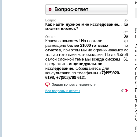
Вопрос-ответ
Вопрос:
Вопрос:
Как найти нужное мне исследование...
Какой 
можете помочь?
Ответ:
Заявки
Ц
Ответ:
Конечно поможем! На портале
кругло
размещено
более 21000 готовых
по зая
отчетов
, при этом мы не ограничиваемся
москов
только готовыми материалами. По любой
обраще
самой сложной теме мы всегда сможем
6198, +
предложить
индивидуальное
исследование
. Обращайтесь для
консультации по телефонкм
+7(495)920-
6198, +7(903)799-6121
П
Задать вопрос специалисту
Все вопросы и ответы