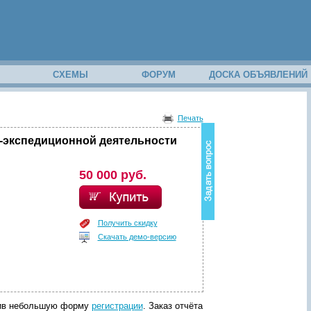
М
СХЕМЫ
ФОРУМ
ДОСКА ОБЪЯВЛЕНИЙ
В
о
Печать
з
н
-экспедиционной деятельности
и
к
в
50 000 руб.
о
п
р
о
Получить скидку
с
Скачать демо-версию
п
о
с
о
д
е
р
лнив небольшую форму
регистрации
. Заказ отчёта