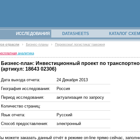
ИССЛЕДОВАНИЯ
DATASHEETS
КАТАЛОГ СХЕ
се отрасли
Бизнес-планы
Перевозки/ логистика/ таможня
есплатная
аналитика
Бизнес-план: Инвестиционный проект по транспортно
(артикул: 18643 02306)
Дата выхода отчета:
24 Декабря 2013
География исследования:
Россия
Период исследования:
актуализация по запросу
Количество страниц:
Язык отчета:
Русский
Способ предоставления:
электронный
Вы можете заказать данный отчёт в режиме on-line прямо сейчас, запо