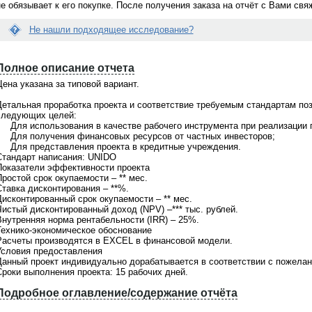
не обязывает к его покупке. После получения заказа на отчёт с Вами св
Не нашли подходящее исследование?
Вопрос:
Е
у вас график работы?
Как купить готовый отчет на вашем
с
портале?
Полное описание отчета
л
и
 с сайта принимаются
ена указана за типовой вариант.
Ответ:
д
суточно. Менеджер связывается
Отправьте сначала запрос на покупку.
а
вкам в рабочее время с 9 до 18 по
После получения Вашего запроса, мы
Детальная проработка проекта и соответствие требуемым стандартам по
н
скому времени. Ждем Ваших
направляем Вам счет на оплату.
следующих целей:
н
ний по телефонам +7(495)920-
Консультация бесплатно. Обращайтес
• Для использования в качестве рабочего инструмента при реализации 
ы
7(903)799-6121
по телефонам +7(495)920-6198,
• Для получения финансовых ресурсов от частных инвесторов;
й
+7(903)799-6121
• Для представления проекта в кредитные учреждения.
о
Стандарт написания: UNIDO
т
Показатели эффективности проекта
ч
ростой срок окупаемости – ** мес.
ё
Ставка дисконтирования – **%.
т
Дисконтированный срок окупаемости – ** мес.
В
Чистый дисконтированный доход (NPV) –*** тыс. рублей.
а
Внутренняя норма рентабельности (IRR) – 25%.
м
Технико-экономическое обоснование
н
Расчеты производятся в EXCEL в финансовой модели.
е
Условия предоставления
п
Данный проект индивидуально дорабатывается в соответствии с пожелан
о
Сроки выполнения проекта: 15 рабочих дней.
д
х
Подробное оглавление/содержание отчёта
о
1
д