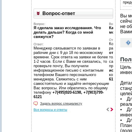
пред
Вопрос-ответ
Вы м
сейч
Вопрос:
Вопрос:
не об
Я сделала заказ исследования. Что
Как найти н
Вами
делать дальше? Когда со мной
можете пом
свяжутся?
Ответ:
Конечно пом
Ответ:
Менеджер связывается по заявкам в
размещено
рабочие дни с 9 до 18 по московскому
отчетов
, пр
времени. Срок ответа на заявки не более
только гото
Пол
1-2 часов. Если с Вами не связались, то
самой сложн
проверьте почту, Вы получили
предложить
Цель
информационное письмо с контактным
исследован
инве
телефоном Вашего персонального
консультаци
менеджера. Свяжитесь с ним
6198, +7(903
Дета
самостоятельно и задайте интересующие
Вас вопросы. Или обратитесь по общему
стан
телефону
+7(495)920-6198, +7(903)799-
целей
6121
• Дл
Задать вопрос специалисту
реал
• Дл
Все вопросы и ответы
инве
• Дл
План
(дол