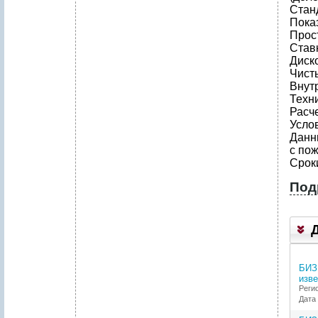
Стан
Пока
Прост
Став
Диск
Чисты
Внут
Техн
Расч
Усло
Данн
с по
Срок
Под
1
.
Р
Е
БИЗ
З
изве
Ю
Регио
М
Дата 
Е
П