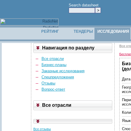
Search datasheet
РЕЙТИНГ
ТЕНДЕРЫ
ИССЛЕДОВАНИЯ
Все от
Навигация по разделу
Беспла
Все отрасли
Биз
Бизнес-планы
(до
Заказные исследования
Спецпредложения
Дата
Отзывы
Геог
Вопрос-ответ
иссл
Пери
иссл
Все отрасли
Коли
Язык
Спос
Все отзывы