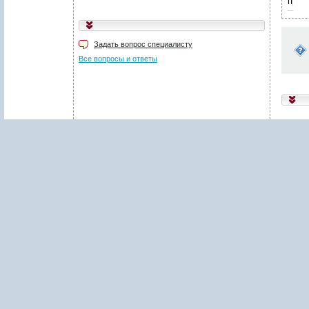
пред
Укажите код, изображённый
на картинке
*
:
Задать вопрос специалисту
Поля, отмеченные звёздочкой (
*
), обязательны для заполнения.
Все вопросы и ответы