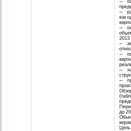
─ оц
преды
─ ра
как 
кирпи
─ оц
объе
2013 г
─ ан
отно
─ оц
кирп
реал
─ ха
струк
─ пр
прои
Обзо
(табл
пред
Пери
до 20
Объе
кера
Цель