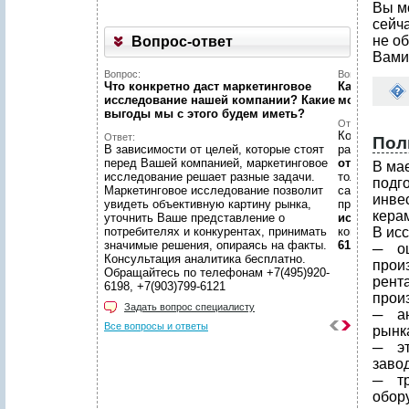
Вы м
сейч
не об
Вопрос-ответ
Вами
Вопрос:
Вопрос:
Что конкретно даст маркетинговое
Как найти н
исследование нашей компании? Какие
можете пом
выгоды мы c этого будем иметь?
Ответ:
Конечно пом
Ответ:
Пол
В зависимости от целей, которые стоят
размещено
перед Вашей компанией, маркетинговое
отчетов
, пр
В ма
исследование решает разные задачи.
только гото
подг
Маркетинговое исследование позволит
самой сложн
инве
увидеть объективную картину рынка,
предложить
кера
уточнить Ваше представление о
исследован
потребителях и конкурентах, принимать
консультаци
В ис
значимые решения, опираясь на факты.
6198, +7(903
─ оц
Консультация аналитика бесплатно.
прои
Обращайтесь по телефонам +7(495)920-
рент
6198, +7(903)799-6121
прои
Задать вопрос специалисту
─ ан
Все вопросы и ответы
рынк
─ эт
завод
─ тр
обор