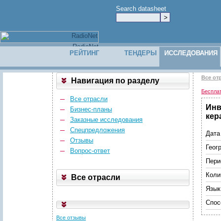
Search datasheet
РЕЙТИНГ
ТЕНДЕРЫ
ИССЛЕДОВАНИЯ
Все от
Навигация по разделу
Беспла
Все отрасли
Инв
Бизнес-планы
кер
Заказные исследования
Спецпредложения
Дата
Отзывы
Геог
Вопрос-ответ
Пери
Коли
Все отрасли
Язык
Спос
Все отзывы