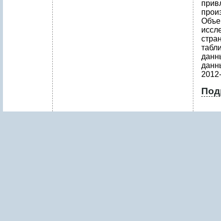
прив
прои
Объем
иссл
стра
табл
данн
данн
2012-
Под
П
Е
Р
Е
Ч
Е
Н
Ь
Т
А
Б
Л
И
Ц
И
Д
И