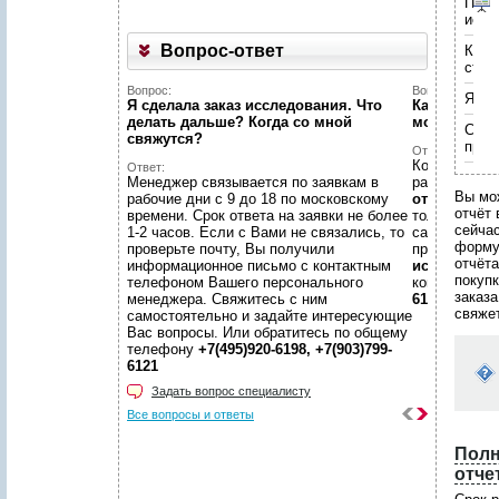
включить поиск по аннотациям к 
Пери
Укажите код, изображённый
Укажите код, изображённый
иссл
на картинке
на картинке
*
*
:
:
Укажите код, изображённый
Укажите код, изображённый
на картинке
*
:
Вопрос-ответ
Коли
на картинке
*
:
Поля, отмеченные звёздочкой (
Поля, отмеченные звёздочкой (
*
*
), обязательны для заполнения.
), обязательны для заполнения.
стра
Поля, отмеченные звёздочкой (
*
), обязательны для заполнения.
Укажите код, изображённый
Укажите код, изображённый
Поля, отмеченные звёздочкой (
*
), обязательны для заполнения.
Вопрос:
Вопрос:
Язык
на картинке
на картинке
*
*
:
:
Я сделала заказ исследования. Что
Как найти н
делать дальше? Когда со мной
можете пом
Спос
Поля, отмеченные звёздочкой (
Поля, отмеченные звёздочкой (
*
*
), обязательны для заполнения.
), обязательны для заполнения.
свяжутся?
пред
Ответ:
Конечно пом
Ответ:
Менеджер связывается по заявкам в
размещено
Вы мо
рабочие дни с 9 до 18 по московскому
отчетов
, пр
отчёт 
времени. Срок ответа на заявки не более
только гото
сейча
1-2 часов. Если с Вами не связались, то
самой сложн
форм
проверьте почту, Вы получили
предложить
отчёта
информационное письмо с контактным
исследован
покуп
телефоном Вашего персонального
консультаци
заказа
менеджера. Свяжитесь с ним
6198, +7(903
свяже
самостоятельно и задайте интересующие
Вас вопросы. Или обратитесь по общему
телефону
+7(495)920-6198, +7(903)799-
6121
Задать вопрос специалисту
Все вопросы и ответы
Полн
отче