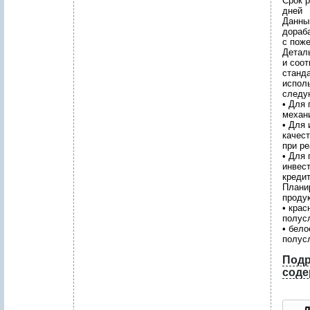
Срок р
дней
Данны
дораб
с пож
Детал
и соо
станд
испол
следу
• Для
механи
• Для 
качест
при ре
• Для
инвест
креди
Плани
проду
• крас
полусл
• бело
полусл
Подр
соде
1
.
Р