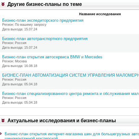
Другие бизнес-планы по теме
и
т
,
Название исследования
В
Бизнес-план экспедиторского предприятия
ы
Регион: По вашему запросу
м
Дата выхода: 15.07.24
о
ж
Бизнес-план автотранспортного предприятия
е
Регион: Россия
т
Дата выхода: 15.07.24
е
:
Бизнес-план открытия автосервиса BMW и Mercedes
Регион: Москва
1
Дата выхода: 16.08.18
.
З
БИЗНЕС-ПЛАН АВТОМАТИЗАЦИЯ СИСТЕМ УПРАВЛЕНИЯ МАЛОМЕРНЫ
а
Регион: Россия
к
Дата выхода: 05.04.18
а
з
Бизнес-план специализированного центра ремонта и обслуживания ма
а
Регион: Россия
т
Дата выхода: 05.04.18
ь
о
б
н
Актуальные исследования и бизнес-планы
о
в
л
Бизнес-план открытия интернет-магазина шин для большегрузных авт
е
шиномонтажной мастерской