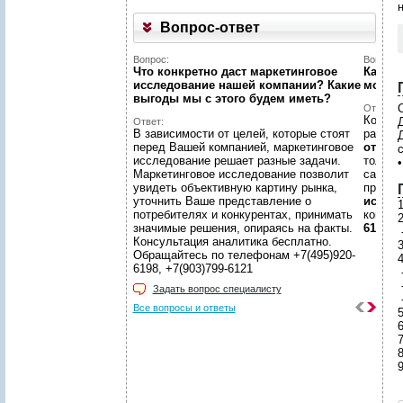
Вопрос-ответ
Вопрос:
Вопрос:
Что конкретно даст маркетинговое
Как на
исследование нашей компании? Какие
может
выгоды мы c этого будем иметь?
С
Ответ:
Конечн
Ответ:
В зависимости от целей, которые стоят
разме
перед Вашей компанией, маркетинговое
отчето
исследование решает разные задачи.
только
Маркетинговое исследование позволит
самой 
увидеть объективную картину рынка,
предл
уточнить Ваше представление о
иссле
потребителях и конкурентах, принимать
консул
значимые решения, опираясь на факты.
6198, +
Консультация аналитика бесплатно.
Обращайтесь по телефонам +7(495)920-
6198, +7(903)799-6121
Задать вопрос специалисту
Все вопросы и ответы