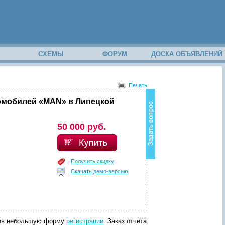
М
СХЕМЫ
ФОРУМ
ДОСКА ОБЪЯВЛЕНИЙ
В
о
Печать
з
н
томобилей «MAN» в Липецкой
и
к
в
50 000 руб.
о
п
р
о
Получить скидку
с
Скачать демо-версию
п
о
с
о
д
е
р
лнив небольшую форму
регистрации
. Заказ отчёта